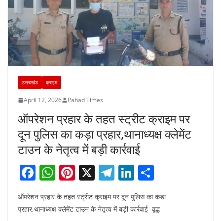
उत्तराखंड
क्राइम
April 12, 2026
Pahad Times
ऑपरेशन प्रहार के तहत स्ट्रीट क्राइम पर
दून पुलिस का कड़ा प्रहार,थानाध्यक्ष क्लेमेंट
टाउन के नेतृत्व में बड़ी कार्रवाई
F
W
Pi
X
T
Li
S
a
h
nt
el
n
h
ऑपरेशन प्रहार के तहत स्ट्रीट क्राइम पर दून पुलिस का कड़ा
c
at
er
e
k
ar
प्रहार,थानाध्यक्ष क्लेमेंट टाउन के नेतृत्व में बड़ी कार्रवाई वृद्ध
e
s
e
gr
e
e