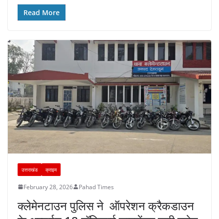
b
A
st
a
dI
Read More
o
p
m
n
o
p
k
उत्तराखंड
क्राइम
February 28, 2026
Pahad Times
क्लेमेनटाउन पुलिस ने ऑपरेशन क्रैकडाउन