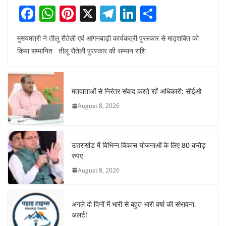
F
W
Pi
X
T
Li
S
a
h
nt
el
n
h
मुख्यमंत्री ने तीलू रौतेली एवं आंगनबाड़ी कार्यकत्री पुरस्कार से मातृशक्ति को
c
at
er
e
k
ar
किया सम्मानित तीलू रौतेली पुरस्कार की सम्मान राशि
e
s
e
gr
e
e
b
A
st
a
dI
o
p
m
n
मतदाताओं से निरंतर संवाद करते रहें अधिकारी: सीईओ
o
p
August 8, 2026
k
उत्तराखंड में विभिन्न विकास योजनाओं के लिए 80 करोड़
रुपए
August 8, 2026
अगले दो दिनों में भारी से बहुत भारी वर्षा की संभावना,
अलर्ट!