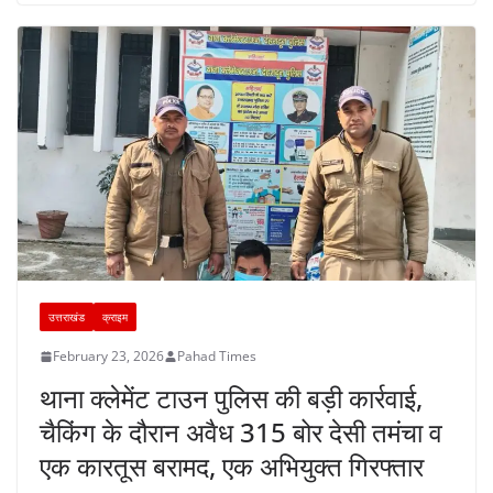
o
p
m
n
o
p
k
उत्तराखंड
क्राइम
February 23, 2026
Pahad Times
थाना क्लेमेंट टाउन पुलिस की बड़ी कार्रवाई,
चैकिंग के दौरान अवैध 315 बोर देसी तमंचा व
एक कारतूस बरामद, एक अभियुक्त गिरफ्तार