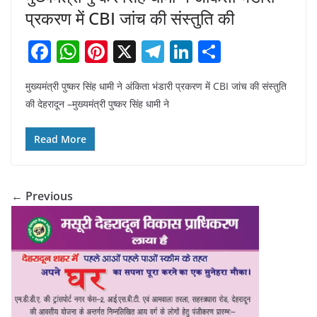
प्रकरण में CBI जांच की संस्तुति की
F
W
Pi
X
T
Li
S
a
h
nt
el
n
h
मुख्यमंत्री पुष्कर सिंह धामी ने अंकिता भंडारी प्रकरण में CBI जांच की संस्तुति
c
at
er
e
k
ar
की देहरादून –मुख्यमंत्री पुष्कर सिंह धामी ने
e
s
e
gr
e
e
b
A
st
a
dI
Read More
o
p
m
n
o
p
← Previous
k