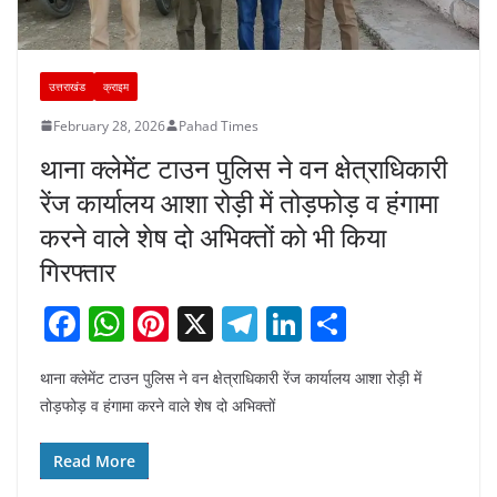
उत्तराखंड
क्राइम
February 28, 2026
Pahad Times
थाना क्लेमेंट टाउन पुलिस ने वन क्षेत्राधिकारी
रेंज कार्यालय आशा रोड़ी में तोड़फोड़ व हंगामा
करने वाले शेष दो अभिक्तों को भी किया
गिरफ्तार
F
W
Pi
X
T
Li
S
a
h
nt
el
n
h
थाना क्लेमेंट टाउन पुलिस ने वन क्षेत्राधिकारी रेंज कार्यालय आशा रोड़ी में
c
at
er
e
k
ar
तोड़फोड़ व हंगामा करने वाले शेष दो अभिक्तों
e
s
e
gr
e
e
b
A
st
a
dI
Read More