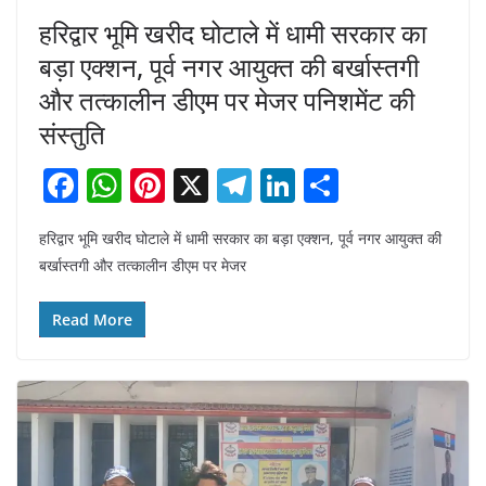
हरिद्वार भूमि खरीद घोटाले में धामी सरकार का
बड़ा एक्शन, पूर्व नगर आयुक्त की बर्खास्तगी
और तत्कालीन डीएम पर मेजर पनिशमेंट की
संस्तुति
F
W
Pi
X
T
Li
S
a
h
nt
el
n
h
हरिद्वार भूमि खरीद घोटाले में धामी सरकार का बड़ा एक्शन, पूर्व नगर आयुक्त की
c
at
er
e
k
ar
बर्खास्तगी और तत्कालीन डीएम पर मेजर
e
s
e
gr
e
e
b
A
st
a
dI
Read More
o
p
m
n
o
p
k