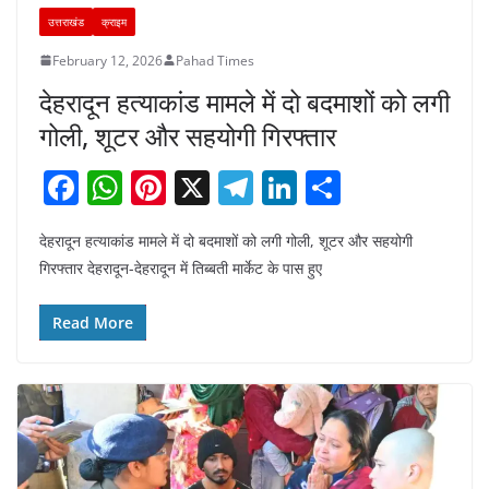
उत्तराखंड
क्राइम
February 12, 2026
Pahad Times
देहरादून हत्याकांड मामले में दो बदमाशों को लगी
गोली, शूटर और सहयोगी गिरफ्तार
F
W
Pi
X
T
Li
S
a
h
nt
el
n
h
देहरादून हत्याकांड मामले में दो बदमाशों को लगी गोली, शूटर और सहयोगी
c
at
er
e
k
ar
गिरफ्तार देहरादून-देहरादून में तिब्बती मार्केट के पास हुए
e
s
e
gr
e
e
b
A
st
a
dI
Read More
o
p
m
n
o
p
k