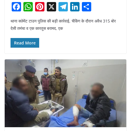
F
W
Pi
X
T
Li
S
a
h
nt
el
n
h
थाना क्लेमेंट टाउन पुलिस की बड़ी कार्रवाई, चैकिंग के दौरान अवैध 315 बोर
c
at
er
e
k
ar
देसी तमंचा व एक कारतूस बरामद, एक
e
s
e
gr
e
e
b
A
st
a
dI
Read More
o
p
m
n
o
p
k