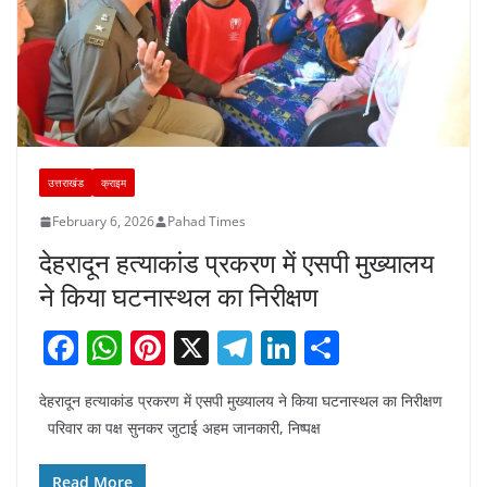
उत्तराखंड
क्राइम
February 6, 2026
Pahad Times
देहरादून हत्याकांड प्रकरण में एसपी मुख्यालय
ने किया घटनास्थल का निरीक्षण
F
W
Pi
X
T
Li
S
a
h
nt
el
n
h
देहरादून हत्याकांड प्रकरण में एसपी मुख्यालय ने किया घटनास्थल का निरीक्षण
c
at
er
e
k
ar
परिवार का पक्ष सुनकर जुटाई अहम जानकारी, निष्पक्ष
e
s
e
gr
e
e
b
A
st
a
dI
Read More