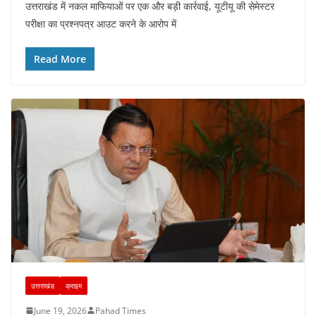
उत्तराखंड में नकल माफियाओं पर एक और बड़ी कार्रवाई, यूटीयू की सेमेस्टर
c
at
er
e
k
ar
परीक्षा का प्रश्नपत्र आउट करने के आरोप में
e
s
e
gr
e
e
b
A
st
a
dI
Read More
o
p
m
n
o
p
k
उत्तराखंड
क्राइम
June 19, 2026
Pahad Times