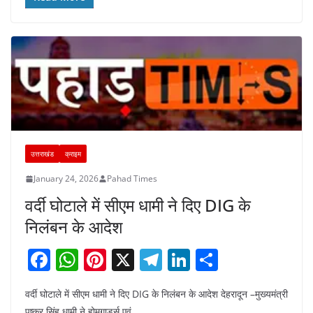
o
p
m
n
o
p
k
उत्तराखंड
क्राइम
January 24, 2026
Pahad Times
वर्दी घोटाले में सीएम धामी ने दिए DIG के
निलंबन के आदेश
F
W
Pi
X
T
Li
S
a
h
nt
el
n
h
वर्दी घोटाले में सीएम धामी ने दिए DIG के निलंबन के आदेश देहरादून –मुख्यमंत्री
c
at
er
e
k
ar
पुष्कर सिंह धामी ने होमगार्ड्स एवं