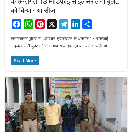
के अन्तर्गत 18 मॉडिफ़ाई साइलेंसर लगी बुलेट
को किया गया सीज
F
W
Pi
X
T
Li
S
a
h
nt
el
n
h
क्लेमेनटाउन पुलिस ने ऑपरेशन क्रैकडाउन के अन्तर्गत 18 मॉडिफ़ाई
c
at
er
e
k
ar
साइलेंसर लगी बुलेट को किया गया सीज देहरादून – स्थानीय व्यक्तियों
e
s
e
gr
e
e
b
A
st
a
dI
Read More
o
p
m
n
o
p
k