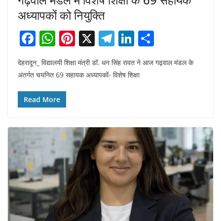
अध्यापकों को नियुक्ति
F
W
Pi
X
T
Li
S
a
h
nt
el
n
h
देहरादून_ विद्यालयी शिक्षा मंत्री डॉ. धन सिंह रावत ने आज गढ़वाल मंडल के
c
at
er
e
k
ar
अंतर्गत चयनित 69 सहायक अध्यापकों- विशेष शिक्षा
e
s
e
gr
e
e
b
A
st
a
dI
Read More
o
p
m
n
o
p
k