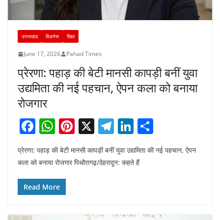
उत्तराखंड
बिज़नेस
शिक्षा
June 17, 2026
Pahad Times
प्रेरणा: पहाड़ की बेटी मानसी कापड़ी बनीं युवा
उद्यमिता की नई पहचान, ऐपन कला को बनाया
रोजगार
F
W
Pi
X
T
Li
S
a
h
nt
el
n
h
प्रेरणा: पहाड़ की बेटी मानसी कापड़ी बनीं युवा उद्यमिता की नई पहचान, ऐपन
c
at
er
e
k
ar
कला को बनाया रोजगार ​पिथौरागढ़/देहरादून: कहते हैं
e
s
e
gr
e
e
b
A
st
a
dI
Read More
o
p
m
n