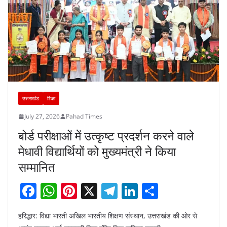
उत्तराखंड
शिक्षा
July 27, 2026
Pahad Times
बोर्ड परीक्षाओं में उत्कृष्ट प्रदर्शन करने वाले
मेधावी विद्यार्थियों को मुख्यमंत्री ने किया
सम्मानित
F
W
Pi
X
T
Li
S
a
h
nt
el
n
h
हरिद्धार: विद्या भारती अखिल भारतीय शिक्षण संस्थान, उत्तराखंड की ओर से
c
at
er
e
k
ar