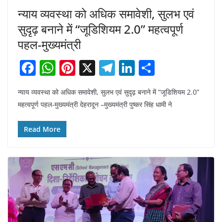
न्याय व्यवस्था को अधिक समावेशी, सुलभ एवं
सुदृढ़ बनाने में “जूडिशियम 2.0” महत्वपूर्ण
पहल-मुख्यमंत्री
F
W
Pi
X
T
Li
S
a
h
nt
el
n
h
न्याय व्यवस्था को अधिक समावेशी, सुलभ एवं सुदृढ़ बनाने में “जूडिशियम 2.0”
c
at
er
e
k
ar
महत्वपूर्ण पहल-मुख्यमंत्री देहरादून –मुख्यमंत्री पुष्कर सिंह धामी ने
e
s
e
gr
e
e
b
A
st
a
dI
Read More
o
p
m
n
o
p
k