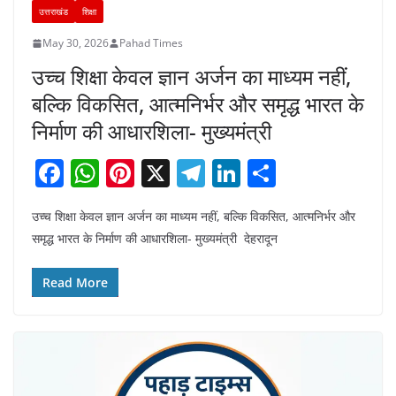
उत्तराखंड
शिक्षा
May 30, 2026
Pahad Times
उच्च शिक्षा केवल ज्ञान अर्जन का माध्यम नहीं,
बल्कि विकसित, आत्मनिर्भर और समृद्ध भारत के
निर्माण की आधारशिला- मुख्यमंत्री
F
W
Pi
X
T
Li
S
a
h
nt
el
n
h
उच्च शिक्षा केवल ज्ञान अर्जन का माध्यम नहीं, बल्कि विकसित, आत्मनिर्भर और
c
at
er
e
k
ar
समृद्ध भारत के निर्माण की आधारशिला- मुख्यमंत्री देहरादून
e
s
e
gr
e
e
b
A
st
a
dI
Read More
o
p
m
n
o
p
k