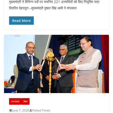
मुख्यमंत्री ने विभिन्न पदों पर चयनित 221 अभ्यर्थियों को किए नियुक्ति पत्र
c
at
er
e
k
ar
वितरित देहरादून –मुख्यमंत्री पुष्कर सिंह धामी ने मंगलवार
e
s
e
gr
e
e
b
A
st
a
dI
Read More
o
p
m
n
o
p
k
उत्तराखंड
शिक्षा
June 7, 2026
Pahad Times