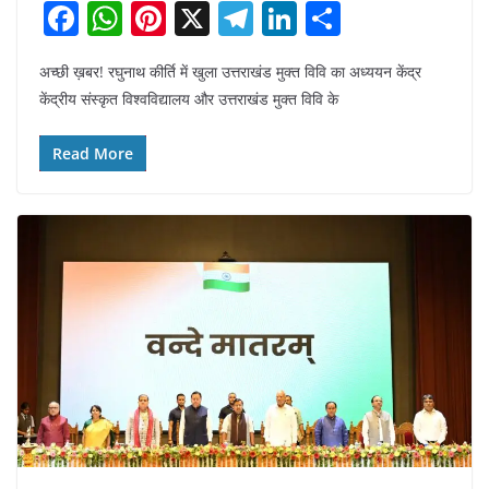
F
W
Pi
X
T
Li
S
a
h
nt
el
n
h
अच्छी ख़बर! रघुनाथ कीर्ति में खुला उत्तराखंड मुक्त विवि का अध्ययन केंद्र
c
at
er
e
k
ar
केंद्रीय संस्कृत विश्वविद्यालय और उत्तराखंड मुक्त विवि के
e
s
e
gr
e
e
b
A
st
a
dI
Read More
o
p
m
n
o
p
k