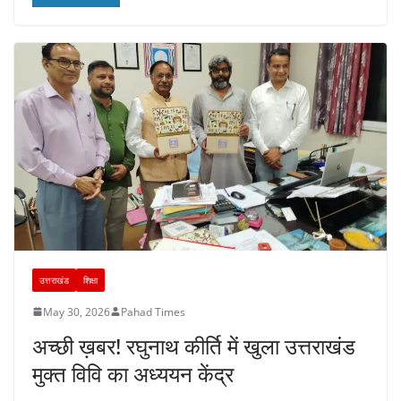
o
p
m
n
o
p
k
उत्तराखंड
शिक्षा
May 30, 2026
Pahad Times
अच्छी ख़बर! रघुनाथ कीर्ति में खुला उत्तराखंड
मुक्त विवि का अध्ययन केंद्र