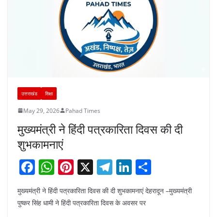
उत्तराखंड
शिक्षा
May 29, 2026
Pahad Times
मुख्यमंत्री ने हिंदी पत्रकारिता दिवस की दी
शुभकामनाएं
F
W
Pi
X
T
Li
S
a
h
nt
el
n
h
मुख्यमंत्री ने हिंदी पत्रकारिता दिवस की दी शुभकामनाएं देहरादून –मुख्यमंत्री
c
at
er
e
k
ar
पुष्कर सिंह धामी ने हिंदी पत्रकारिता दिवस के अवसर पर
e
s
e
gr
e
e