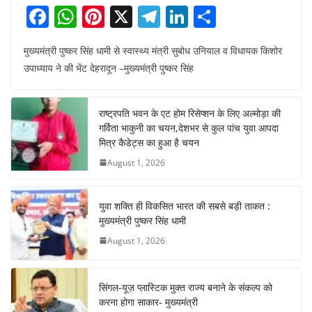
F
W
Pi
X
T
Li
S
a
h
nt
el
n
h
मुख्यमंत्री पुष्कर सिंह धामी से स्वास्थ्य मंत्री सुबोध उनियाल व विधायक किशोर
c
at
er
e
k
ar
उपाध्याय ने की भेंट देहरादून –मुख्यमंत्री पुष्कर सिंह
e
s
e
gr
e
e
b
A
st
a
dI
राष्ट्रपति भवन के एट होम रिसेप्शन के लिए अल्मोड़ा की
o
p
m
n
गर्विता भाकुनी का चयन,देशभर से कुल पांच युवा आपदा
o
p
मित्र कैडेट्स का हुआ है चयन
August 1, 2026
k
युवा शक्ति ही विकसित भारत की सबसे बड़ी ताकत :
मुख्यमंत्री पुष्कर सिंह धामी
August 1, 2026
सिंगल-यूज़ प्लास्टिक मुक्त राज्य बनाने के संकल्प को
करना होगा साकार- मुख्यमंत्री