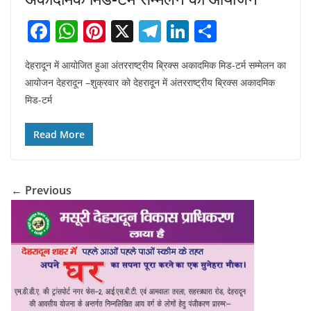
F
W
Pi
X
T
Li
S
a
h
nt
el
n
h
देहरादून में आयोजित हुआ अंतरराष्ट्रीय ब्रिक्स अकादमिक मिड-टर्म सम्मेलन का
c
at
er
e
k
ar
आयोजन देहरादून –शुक्रवार को देहरादून में अंतरराष्ट्रीय ब्रिक्स अकादमिक
e
s
e
gr
e
e
मिड-टर्म
b
A
st
a
dI
o
p
m
n
Read More
o
p
k
← Previous