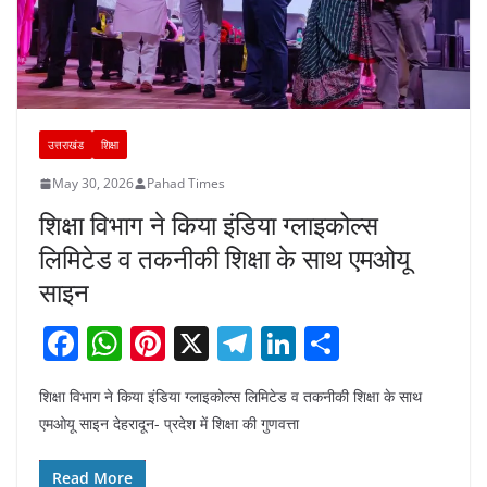
उत्तराखंड
शिक्षा
May 30, 2026
Pahad Times
शिक्षा विभाग ने किया इंडिया ग्लाइकोल्स
लिमिटेड व तकनीकी शिक्षा के साथ एमओयू
साइन
F
W
Pi
X
T
Li
S
a
h
nt
el
n
h
शिक्षा विभाग ने किया इंडिया ग्लाइकोल्स लिमिटेड व तकनीकी शिक्षा के साथ
c
at
er
e
k
ar
एमओयू साइन देहरादून- प्रदेश में शिक्षा की गुणवत्ता
e
s
e
gr
e
e
b
A
st
a
dI
Read More