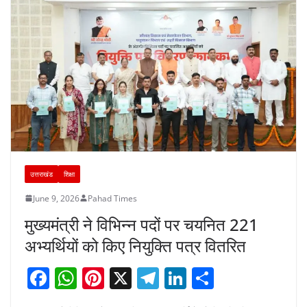
o
p
k
उत्तराखंड
शिक्षा
June 9, 2026
Pahad Times
मुख्यमंत्री ने विभिन्न पदों पर चयनित 221
अभ्यर्थियों को किए नियुक्ति पत्र वितरित
F
W
Pi
X
T
Li
S
a
h
nt
el
n
h