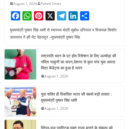
August 1, 2026
Pahad Times
F
W
Pi
X
T
Li
S
a
h
nt
el
n
h
मुख्यमंत्री पुष्कर सिंह धामी से स्वास्थ्य मंत्री सुबोध उनियाल व विधायक किशोर
c
at
er
e
k
ar
उपाध्याय ने की भेंट देहरादून –मुख्यमंत्री पुष्कर सिंह
e
s
e
gr
e
e
b
A
st
a
dI
राष्ट्रपति भवन के एट होम रिसेप्शन के लिए अल्मोड़ा की
o
p
m
n
गर्विता भाकुनी का चयन,देशभर से कुल पांच युवा आपदा
o
p
मित्र कैडेट्स का हुआ है चयन
August 1, 2026
k
युवा शक्ति ही विकसित भारत की सबसे बड़ी ताकत :
मुख्यमंत्री पुष्कर सिंह धामी
August 1, 2026
सिंगल-यूज़ प्लास्टिक मुक्त राज्य बनाने के संकल्प को