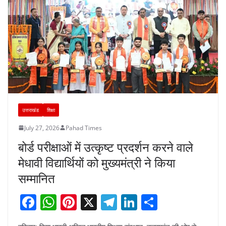
उत्तराखंड
शिक्षा
July 27, 2026
Pahad Times
बोर्ड परीक्षाओं में उत्कृष्ट प्रदर्शन करने वाले
मेधावी विद्यार्थियों को मुख्यमंत्री ने किया
सम्मानित
F
W
Pi
X
T
Li
S
a
h
nt
el
n
h