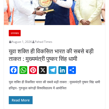
उत्तराखंड
August 1, 2026
Pahad Times
युवा शक्ति ही विकसित भारत की सबसे बड़ी
ताकत : मुख्यमंत्री पुष्कर सिंह धामी
F
W
Pi
X
T
Li
S
a
h
nt
el
n
h
युवा शक्ति ही विकसित भारत की सबसे बड़ी ताकत : मुख्यमंत्री पुष्कर सिंह धामी
c
at
er
e
k
ar
हरिद्वार- गुरुकुल कांगड़ी विश्वविद्यालय में आयोजित
e
s
e
gr
e
e
b
A
st
a
dI
Read More
o
p
m
n