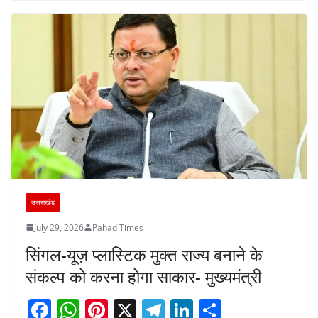
o
p
k
उत्तराखंड
July 29, 2026
Pahad Times
सिंगल-यूज़ प्लास्टिक मुक्त राज्य बनाने के
संकल्प को करना होगा साकार- मुख्यमंत्री
F
W
Pi
X
T
Li
S