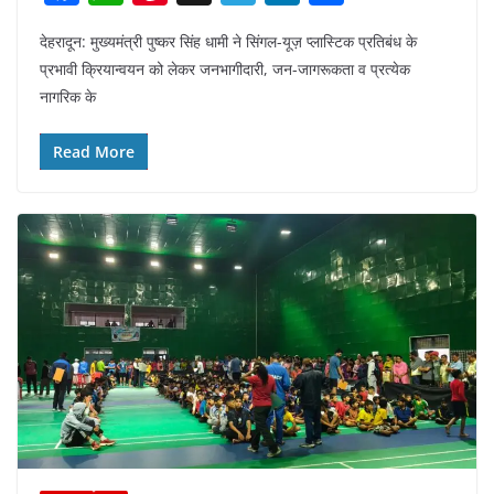
a
h
nt
el
n
h
देहरादून: मुख्यमंत्री पुष्कर सिंह धामी ने सिंगल-यूज़ प्लास्टिक प्रतिबंध के
c
at
er
e
k
ar
प्रभावी क्रियान्वयन को लेकर जनभागीदारी, जन-जागरूकता व प्रत्येक
e
s
e
gr
e
e
नागरिक के
b
A
st
a
dI
o
p
m
n
Read More
o
p
k