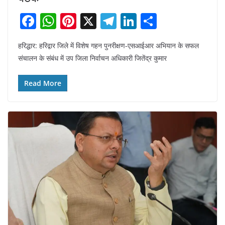
F
W
Pi
X
T
Li
S
a
h
nt
el
n
h
हरिद्धार: हरिद्वार जिले में विशेष गहन पुनरीक्षण-एसआईआर अभियान के सफल
c
at
er
e
k
ar
संचालन के संबंध में उप जिला निर्वाचन अधिकारी जितेंद्र कुमार
e
s
e
gr
e
e
b
A
st
a
dI
Read More
o
p
m
n
o
p
k