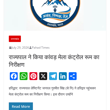
उत्तराखंड
July 29, 2026
Pahad Times
राज्यपाल ने किया कांवड़ मेला कंट्रोल रूम का
निरीक्षण
F
W
Pi
X
T
Li
S
a
h
nt
el
n
h
हरिद्धार: राज्यपाल लेफ्टिनेंट जनरल गुरमीत सिंह (से नि) ने हरिद्वार पहुंचकर
c
at
er
e
k
ar
मेला कंट्रोल रूम का निरीक्षण किया। इस दौरान उन्होंने
e
s
e
gr
e
e
b
A
st
a
dI
Read More