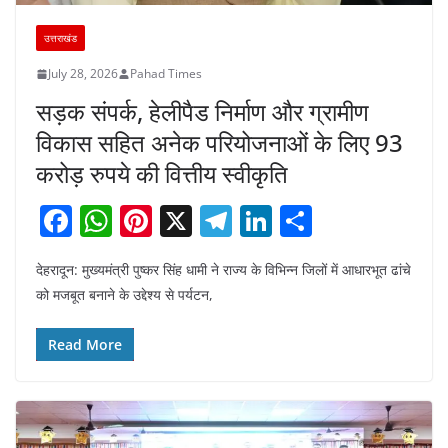
उत्तराखंड
July 28, 2026
Pahad Times
सड़क संपर्क, हेलीपैड निर्माण और ग्रामीण
विकास सहित अनेक परियोजनाओं के लिए 93
करोड़ रुपये की वित्तीय स्वीकृति
F
W
Pi
X
T
Li
S
a
h
nt
el
n
h
देहरादून: मुख्यमंत्री पुष्कर सिंह धामी ने राज्य के विभिन्न जिलों में आधारभूत ढांचे
c
at
er
e
k
ar
को मजबूत बनाने के उद्देश्य से पर्यटन,
e
s
e
gr
e
e
b
A
st
a
dI
Read More
o
p
m
n
o
p
k