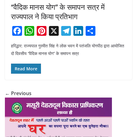
‘‘वैदिक मानस योग’’ के समापन सत्र में
राज्यपाल ने किया प्रतिभाग
F
W
Pi
X
T
Li
S
a
h
nt
el
n
h
हरिद्धार: राज्यपाल गुरमीत सिंह ने लोक भवन में पतंजलि योगपीठ द्वारा आयोजित
c
at
er
e
k
ar
दो दिवसीय ‘‘वैदिक मानस योग’’ के समापन सत्र
e
s
e
gr
e
e
b
A
st
a
dI
Read More
o
p
m
n
o
p
← Previous
k