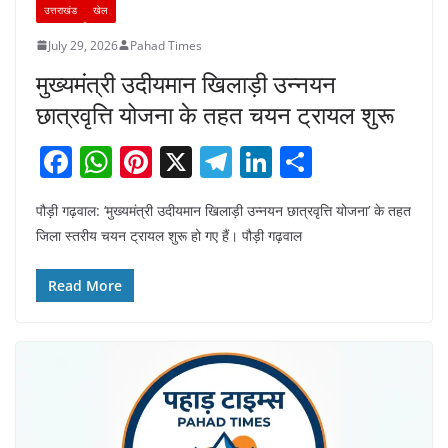
उत्तराखंड
खेल
July 29, 2026
Pahad Times
मुख्यमंत्री उदीयमान खिलाड़ी उन्नयन
छात्रवृत्ति योजना के तहत चयन ट्रायल शुरू
F
W
Pi
X
T
Li
S
a
h
nt
el
n
h
पौड़ी गढ़वाल: ‘मुख्यमंत्री उदीयमान खिलाड़ी उन्नयन छात्रवृत्ति योजना’ के तहत
c
at
er
e
k
ar
जिला स्तरीय चयन ट्रायल शुरू हो गए हैं। पौड़ी गढ़वाल
e
s
e
gr
e
e
b
A
st
a
dI
Read More
o
p
m
n
o
p
k