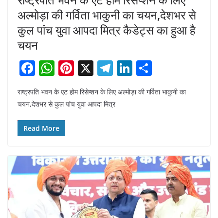
अल्मोड़ा की गर्विता भाकुनी का चयन,देशभर से
कुल पांच युवा आपदा मित्र कैडेट्स का हुआ है
चयन
F
W
Pi
X
T
Li
S
a
h
nt
el
n
h
राष्ट्रपति भवन के एट होम रिसेप्शन के लिए अल्मोड़ा की गर्विता भाकुनी का
c
at
er
e
k
ar
चयन,देशभर से कुल पांच युवा आपदा मित्र
e
s
e
gr
e
e
b
A
st
a
dI
Read More
o
p
m
n
o
p
k