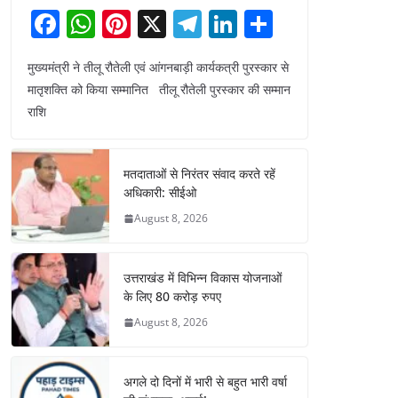
F
W
Pi
X
T
Li
S
a
h
nt
el
n
h
मुख्यमंत्री ने तीलू रौतेली एवं आंगनबाड़ी कार्यकत्री पुरस्कार से
c
at
er
e
k
ar
मातृशक्ति को किया सम्मानित तीलू रौतेली पुरस्कार की सम्मान
e
s
e
gr
e
e
राशि
b
A
st
a
dI
o
p
m
n
मतदाताओं से निरंतर संवाद करते रहें
o
p
अधिकारी: सीईओ
k
August 8, 2026
उत्तराखंड में विभिन्न विकास योजनाओं
के लिए 80 करोड़ रुपए
August 8, 2026
अगले दो दिनों में भारी से बहुत भारी वर्षा