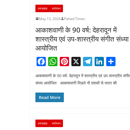
उत्तराखंड
मनोरंजन
May 13, 2026
Pahad Times
आकाशवाणी के 90 वर्ष: देहरादून में
शास्त्रीय एवं उप-शास्त्रीय संगीत संध्या
आयोजित
F
W
Pi
X
T
Li
S
a
h
nt
el
n
h
आकाशवाणी के 90 वर्ष: देहरादून में शास्त्रीय एवं उप-शास्त्रीय संगी
c
at
er
e
k
ar
संध्या आयोजित आकाशवाणी पिछले नौ दशकों से भारत की
e
s
e
gr
e
e
b
A
st
a
dI
Read More
o
p
m
n
o
p
k
उत्तराखंड
मनोरंजन