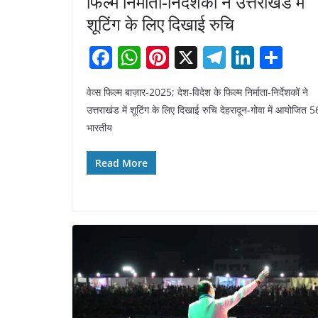
फिल्म निर्माता-निर्देशकों ने उत्तराखंड में
शूटिंग के लिए दिखाई रुचि
F
W
Pi
X
T
Li
S
a
h
nt
el
n
h
वेव्स फिल्म बाज़ार-2025; देश-विदेश के फिल्म निर्माता-निर्देशकों ने
c
at
er
e
k
ar
उत्तराखंड में शूटिंग के लिए दिखाई रुचि देहरादून-गोवा में आयोजित 56
e
s
e
gr
e
e
भारतीय
b
A
st
a
dI
o
p
m
n
Read More
o
p
k