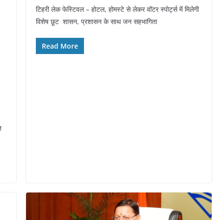
a
h
nt
el
n
h
टिहरी लेक फेस्टिवल – होटल, होमस्टे से लेकर वॉटर स्पोर्ट्स में मिलेगी
c
at
er
e
k
ar
विशेष छूट शासन, प्रशासन के साथ जन सहभागिता
e
s
e
gr
e
e
b
A
st
a
dI
Read More
o
p
m
n
o
p
k
त