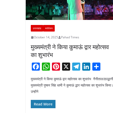
उत्तराखंड
मनोरंजन
October 14, 2025
Pahad Times
मुख्यमंत्री ने किया कुमाऊं द्वार महोत्सव
का शुभारंभ
F
W
Pi
X
T
Li
S
a
h
nt
el
n
h
मुख्यमंत्री ने किया कुमाऊं द्वार महोत्सव का शुभारंभ नैनीताल/हल्द्धान
c
at
er
e
k
ar
मुख्यमंत्री पुष्कर सिंह धामी ने कुमाऊं द्धार महोत्सव का शुभारंभ किया
e
s
e
gr
e
e
उन्होंने
b
A
st
a
dI
o
p
m
n
Read More