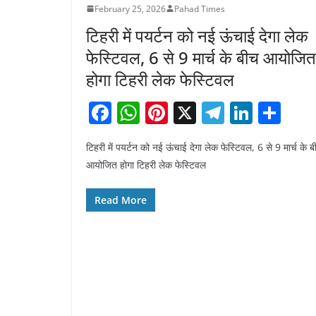
February 25, 2026
Pahad Times
टिहरी में पयर्टन को नई ऊंचाई देगा लेक
फेस्टिवल, 6 से 9 मार्च के बीच आयोजित
होगा टिहरी लेक फेस्टिवल
F
W
Pi
X
T
Li
S
a
h
nt
el
n
h
टिहरी में पयर्टन को नई ऊंचाई देगा लेक फेस्टिवल, 6 से 9 मार्च के ब
c
at
er
e
k
ar
आयोजित होगा टिहरी लेक फेस्टिवल
e
s
e
gr
e
e
b
A
st
a
dI
Read More
o
p
m
n
o
p
k