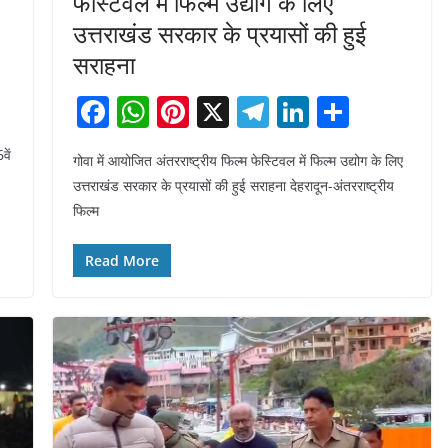
फेस्टिवल में फिल्म उद्योग के लिए
उत्तराखंड सरकार के प्रयासों की हुई
सराहना
F
W
Pi
X
T
Li
S
a
h
nt
el
n
h
वें
गोवा में आयोजित अंतरराष्ट्रीय फिल्म फेस्टिवल में फिल्म उद्योग के लिए
c
at
er
e
k
ar
उत्तराखंड सरकार के प्रयासों की हुई सराहना देहरादून-अंतरराष्ट्रीय
e
s
e
gr
e
e
फिल्म
b
A
st
a
dI
o
p
m
n
Read More
o
p
k