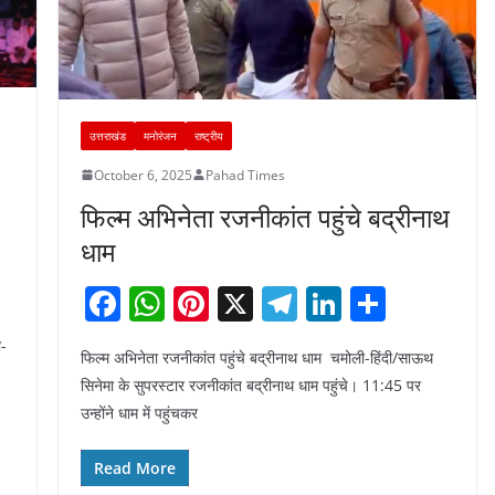
उत्तराखंड
मनोरंजन
राष्ट्रीय
October 6, 2025
Pahad Times
फिल्म अभिनेता रजनीकांत पहुंचे बद्रीनाथ
धाम
F
W
Pi
X
T
Li
S
a
h
nt
el
n
h
ी-
फिल्म अभिनेता रजनीकांत पहुंचे बद्रीनाथ धाम चमोली-हिंदी/साऊथ
c
at
er
e
k
ar
।
सिनेमा के सुपरस्टार रजनीकांत बद्रीनाथ धाम पहुंचे। 11:45 पर
e
s
e
gr
e
e
उन्होंने धाम में पहुंचकर
b
A
st
a
dI
o
p
m
n
Read More