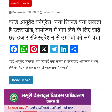
उत्तराखंड
राष्ट्रीय
December 10, 2024
Pahad Times
वर्ल्ड आयुर्वेद कांग्रेसः नया रिकार्ड बना सकता
है उत्तराखंड,आयोजन में भाग लेने के लिए साढे़
छह हजार रजिस्ट्रेशन से उम्मीदों को लगे पंख
F
W
Pi
X
T
Li
S
a
h
nt
el
n
h
वर्ल्ड आयुर्वेद कांग्रेसः नया रिकार्ड बना सकता है उत्तराखंड,आयोजन में भाग
c
at
er
e
k
ar
लेने के लिए साढे़ छह हजार रजिस्ट्रेशन से उम्मीदों
e
s
e
gr
e
e
b
A
st
a
dI
Read More
o
p
m
n
o
p
k