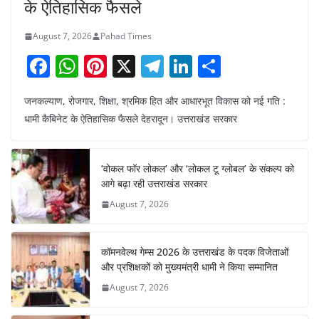
के ऐतिहासिक फैसले
August 7, 2026
Pahad Times
F
W
Pi
X
T
Li
S
a
h
nt
el
n
h
जनकल्याण, रोजगार, शिक्षा, श्रमिक हित और आधारभूत विकास को नई गति :
c
at
er
e
k
ar
धामी कैबिनेट के ऐतिहासिक फैसले देहरादून। उत्तराखंड सरकार
e
s
e
gr
e
e
b
A
st
a
dI
‘वोकल फॉर लोकल’ और ‘लोकल टू ग्लोबल’ के संकल्प को
o
p
m
n
आगे बढ़ा रही उत्तराखंड सरकार
o
p
August 7, 2026
k
कॉमनवेल्थ गेम्स 2026 के उत्तराखंड के पदक विजेताओं
और प्रशिक्षकों को मुख्यमंत्री धामी ने किया सम्मानित
August 7, 2026