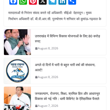
F
W
Pi
X
T
Li
S
a
h
nt
el
n
h
मतदाताओं से निरंतर संवाद करते रहें अधिकारी: सीईओ देहरादून। मुख्य
c
at
er
e
k
ar
निर्वाचन अधिकारी डॉ. बी.वी.आर.सी. पुरुषोत्तम ने शनिवार को कुमांऊ-गढ़वाल के
e
s
e
gr
e
e
b
A
st
a
dI
उत्तराखंड में विभिन्न विकास योजनाओं के लिए 80 करोड़
o
p
m
n
रुपए
o
p
August 8, 2026
k
अगले दो दिनों में भारी से बहुत भारी वर्षा की संभावना,
अलर्ट!
August 8, 2026
जनकल्याण, रोजगार, शिक्षा, श्रमिक हित और आधारभूत
विकास को नई गति : धामी कैबिनेट के ऐतिहासिक फैसले
August 7, 2026