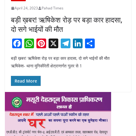
April 24, 2023
Pahad Times
बड़ी ख़बर! ऋषिकेश रोड़ पर बड़ा कार हादसा,
दो सगे भाईयों की मौत
F
W
Pi
X
T
Li
S
a
h
nt
el
n
h
बड़ी ख़बर! ऋषिकेश रोड़ पर बड़ा कार हादसा, दो सगे भाईयों की मौत
c
at
er
e
k
ar
ऋषिकेश- थाना मुनिकीरेती क्षेत्रान्तर्गत गूलर से 1
e
s
e
gr
e
e
b
A
st
a
dI
Read More
o
p
m
n
o
p
k