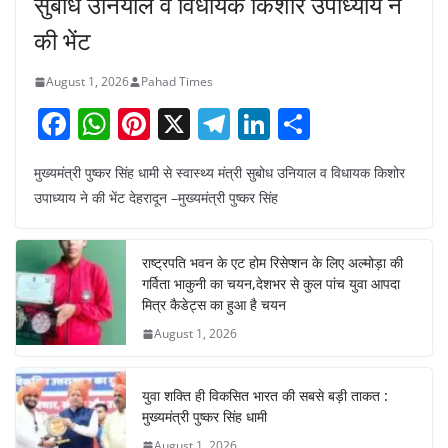
सुबोध उनियाल व विधायक किशोर उपाध्याय ने
की भेंट
August 1, 2026
Pahad Times
F
W
Pi
X
T
Li
S
a
h
nt
el
n
h
मुख्यमंत्री पुष्कर सिंह धामी से स्वास्थ्य मंत्री सुबोध उनियाल व विधायक किशोर
c
at
er
e
k
ar
उपाध्याय ने की भेंट देहरादून –मुख्यमंत्री पुष्कर सिंह
e
s
e
gr
e
e
b
A
st
a
dI
राष्ट्रपति भवन के एट होम रिसेप्शन के लिए अल्मोड़ा की
o
p
m
n
गर्विता भाकुनी का चयन,देशभर से कुल पांच युवा आपदा
o
p
मित्र कैडेट्स का हुआ है चयन
August 1, 2026
k
युवा शक्ति ही विकसित भारत की सबसे बड़ी ताकत :
मुख्यमंत्री पुष्कर सिंह धामी
August 1, 2026