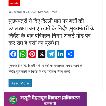
उत्तराखंड
December 21, 2024
Pahad Times
मुख्यमंत्री ने दिए दिल्ली मार्ग पर बसों की
उपलब्धता बनाए रखने के निर्देश,मुख्यमंत्री के
निर्देश के बाद परिवहन निगम अलर्ट मोड पर
कर रहा है बसों का प्रबंधन
F
W
Pi
X
T
Li
S
a
h
nt
el
n
h
मुख्यमंत्री ने दिए दिल्ली मार्ग पर बसों की उपलब्धता बनाए रखने के
c
at
er
e
k
ar
निर्देश,मुख्यमंत्री के निर्देश के बाद परिवहन निगम अलर्ट
e
s
e
gr
e
e
b
A
st
a
dI
Read More
o
p
m
n
o
p