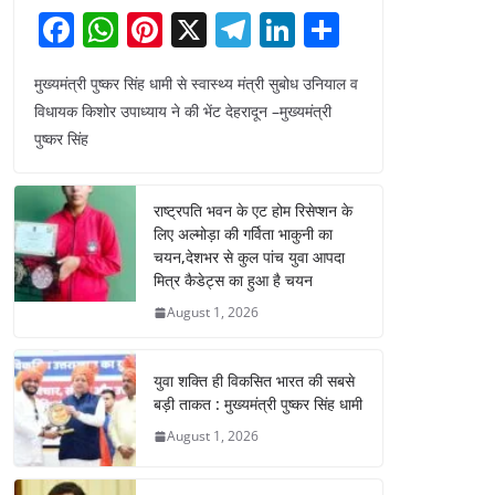
F
W
Pi
X
T
Li
S
a
h
nt
el
n
h
मुख्यमंत्री पुष्कर सिंह धामी से स्वास्थ्य मंत्री सुबोध उनियाल व
c
at
er
e
k
ar
विधायक किशोर उपाध्याय ने की भेंट देहरादून –मुख्यमंत्री
e
s
e
gr
e
e
पुष्कर सिंह
b
A
st
a
dI
o
p
m
n
राष्ट्रपति भवन के एट होम रिसेप्शन के
o
p
लिए अल्मोड़ा की गर्विता भाकुनी का
चयन,देशभर से कुल पांच युवा आपदा
k
मित्र कैडेट्स का हुआ है चयन
August 1, 2026
युवा शक्ति ही विकसित भारत की सबसे
बड़ी ताकत : मुख्यमंत्री पुष्कर सिंह धामी
August 1, 2026