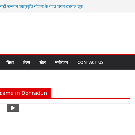
लाड़ी उन्नयन छात्रवृत्ति योजना के तहत चयन ट्रायल शुरू
 धामी से स्वास्थ्य मंत्री सुबोध उनियाल व विधायक किशोर
म रिसेप्शन के लिए अल्मोड़ा की गर्विता भाकुनी का
 युवा आपदा मित्र कैडेट्स का हुआ है चयन
रत की सबसे बड़ी ताकत : मुख्यमंत्री पुष्कर सिंह धामी
क्त राज्य बनाने के संकल्प को करना होगा साकार- मुख्यमंत्री
शिक्षा
हेल्थ
खेल
मनोरंजन
CONTACT US
s came in Dehradun