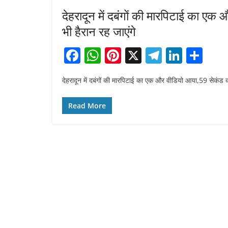
देहरादून में दबंगों की मारपिटाई का ए
भी हैरान रह जाएंगे
F
W
Pi
X
T
Li
S
a
h
nt
el
n
h
देहरादून में दबंगों की मारपिटाई का एक और वीडियो आया,59 सेकंड क
c
at
er
e
k
ar
e
s
e
gr
e
e
Read More
b
A
st
a
dI
o
p
m
n
o
p
k