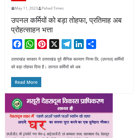
May 11, 2023
Pahad Times
उपनल कर्मियों को बड़ा तोहफा, प्रतिमाह अब
प्रोहत्साहन भत्ता
F
W
Pi
X
T
Li
S
a
h
nt
el
n
h
उत्तराखंड सरकार ने उत्तराखंड पूर्व सैनिक कल्याण निगम लि. (उपनल) कर्मियों
c
at
er
e
k
ar
को बड़ा तोहफा दिया है। उपनल कर्मियों को अब
e
s
e
gr
e
e
b
A
st
a
dI
Read More
o
p
m
n
o
p
k