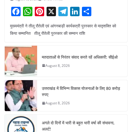
F
W
Pi
X
T
Li
S
a
h
nt
el
n
h
मुख्यमंत्री ने तीलू रौतेली एवं आंगनबाड़ी कार्यकत्री पुरस्कार से मातृशक्ति को
c
at
er
e
k
ar
किया सम्मानित तीलू रौतेली पुरस्कार की सम्मान राशि
e
s
e
gr
e
e
b
A
st
a
dI
o
p
m
n
मतदाताओं से निरंतर संवाद करते रहें अधिकारी: सीईओ
o
p
August 8, 2026
k
उत्तराखंड में विभिन्न विकास योजनाओं के लिए 80 करोड़
रुपए
August 8, 2026
अगले दो दिनों में भारी से बहुत भारी वर्षा की संभावना,
अलर्ट!