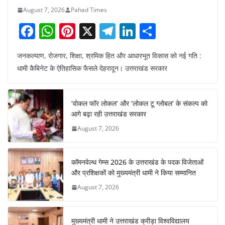
August 7, 2026
Pahad Times
F
W
Pi
X
T
Li
S
a
h
nt
el
n
h
जनकल्याण, रोजगार, शिक्षा, श्रमिक हित और आधारभूत विकास को नई गति :
c
at
er
e
k
ar
धामी कैबिनेट के ऐतिहासिक फैसले देहरादून। उत्तराखंड सरकार
e
s
e
gr
e
e
b
A
st
a
dI
‘वोकल फॉर लोकल’ और ‘लोकल टू ग्लोबल’ के संकल्प को
o
p
m
n
आगे बढ़ा रही उत्तराखंड सरकार
o
p
August 7, 2026
k
कॉमनवेल्थ गेम्स 2026 के उत्तराखंड के पदक विजेताओं
और प्रशिक्षकों को मुख्यमंत्री धामी ने किया सम्मानित
August 7, 2026
मुख्यमंत्री धामी ने उत्तराखंड क्रीड़ा विश्वविद्यालय