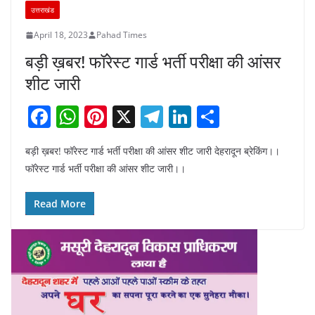
उत्तराखंड
April 18, 2023
Pahad Times
बड़ी ख़बर! फॉरेस्ट गार्ड भर्ती परीक्षा की आंसर
शीट जारी
F
W
Pi
X
T
Li
S
a
h
nt
el
n
h
बड़ी ख़बर! फॉरेस्ट गार्ड भर्ती परीक्षा की आंसर शीट जारी देहरादून ब्रेकिंग।।
c
at
er
e
k
ar
फॉरेस्ट गार्ड भर्ती परीक्षा की आंसर शीट जारी।।
e
s
e
gr
e
e
b
A
st
a
dI
Read More
o
p
m
n
o
p
k