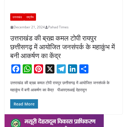
उत्तराखंड
राष्ट्रीय
December 21, 2024
Pahad Times
उत्तराखंड की ब्रह्म कमल टोपी रायपुर
छत्तीसगढ़ में आयोजित जनसंपर्क के महाकुंभ में
बनी आकर्षण का केंद्र
F
W
Pi
X
T
Li
S
a
h
nt
el
n
h
उत्तराखंड की ब्रह्म कमल टोपी रायपुर छत्तीसगढ़ में आयोजित जनसंपर्क के
c
at
er
e
k
ar
महाकुंभ में बनी आकर्षण का केंद्र पीआरएसआई देहरादून
e
s
e
gr
e
e
b
A
st
a
dI
Read More
o
p
m
n
o
p