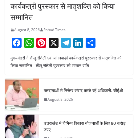
कार्यकत्री पुरस्कार से मातृशक्ति को किया
सम्मानित
August 8, 2026
Pahad Times
F
W
Pi
X
T
Li
S
a
h
nt
el
n
h
मुख्यमंत्री ने तीलू रौतेली एवं आंगनबाड़ी कार्यकत्री पुरस्कार से मातृशक्ति को
c
at
er
e
k
ar
किया सम्मानित तीलू रौतेली पुरस्कार की सम्मान राशि
e
s
e
gr
e
e
b
A
st
a
dI
o
p
m
n
मतदाताओं से निरंतर संवाद करते रहें अधिकारी: सीईओ
o
p
August 8, 2026
k
उत्तराखंड में विभिन्न विकास योजनाओं के लिए 80 करोड़
रुपए