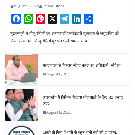
August 8, 2026
Pahad Times
F
W
Pi
X
T
Li
S
a
h
nt
el
n
h
मुख्यमंत्री ने तीलू रौतेली एवं आंगनबाड़ी कार्यकत्री पुरस्कार से मातृशक्ति को
c
at
er
e
k
ar
किया सम्मानित तीलू रौतेली पुरस्कार की सम्मान राशि
e
s
e
gr
e
e
b
A
st
a
dI
o
p
m
n
मतदाताओं से निरंतर संवाद करते रहें अधिकारी: सीईओ
o
p
August 8, 2026
k
उत्तराखंड में विभिन्न विकास योजनाओं के लिए 80 करोड़
रुपए
August 8, 2026
अगले दो दिनों में भारी से बहुत भारी वर्षा की संभावना,