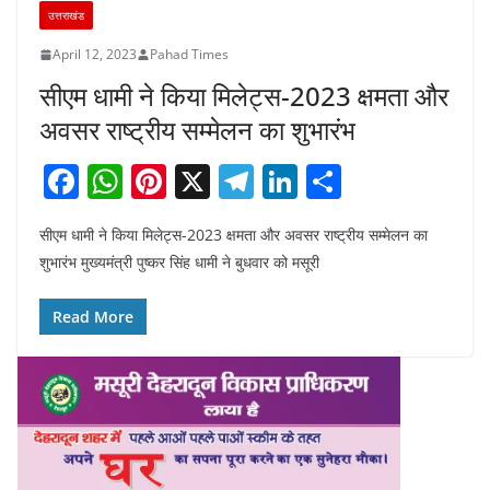
उत्तराखंड
April 12, 2023
Pahad Times
सीएम धामी ने किया मिलेट्स-2023 क्षमता और
अवसर राष्ट्रीय सम्मेलन का शुभारंभ
F
W
Pi
X
T
Li
S
a
h
nt
el
n
h
सीएम धामी ने किया मिलेट्स-2023 क्षमता और अवसर राष्ट्रीय सम्मेलन का
c
at
er
e
k
ar
शुभारंभ मुख्यमंत्री पुष्कर सिंह धामी ने बुधवार को मसूरी
e
s
e
gr
e
e
b
A
st
a
dI
Read More
o
p
m
n
o
p
k