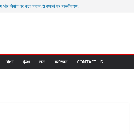
ग और निर्माण पर बड़ा एक्शन,दो स्थानों पर ध्वस्तीकरण,
माण सील
्षा, श्रमिक हित और आधारभूत विकास को नई गति : धामी
सले
कल टू ग्लोबल’ के संकल्प को आगे बढ़ा रही उत्तराखंड
े उत्तराखंड के पदक विजेताओं और प्रशिक्षकों को
सम्मानित
ाखंड क्रीड़ा विश्वविद्यालय गौलापार के निर्माण कार्यों की
शिक्षा
हेल्थ
खेल
मनोरंजन
CONTACT US