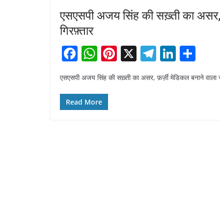
एसएसपी अजय सिंह की सख़्ती का असर, 
गिरफ़्तार
F
W
Pi
X
T
Li
S
a
h
nt
el
n
h
एसएसपी अजय सिंह की सख़्ती का असर, फ़र्ज़ी मेडिकल बनाने वाला सरक
c
at
er
e
k
ar
e
s
e
gr
e
e
Read More
b
A
st
a
dI
o
p
m
n
o
p
k