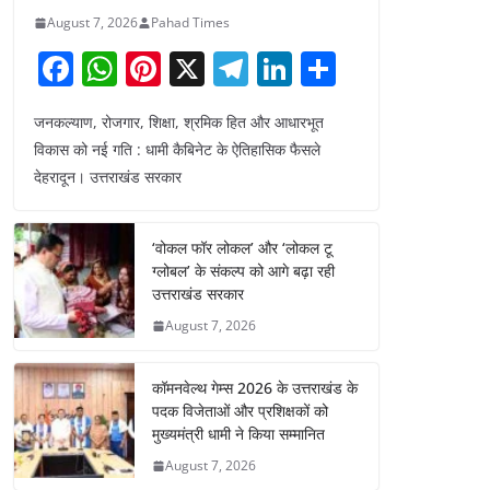
August 7, 2026
Pahad Times
F
W
Pi
X
T
Li
S
a
h
nt
el
n
h
जनकल्याण, रोजगार, शिक्षा, श्रमिक हित और आधारभूत
c
at
er
e
k
ar
विकास को नई गति : धामी कैबिनेट के ऐतिहासिक फैसले
e
s
e
gr
e
e
देहरादून। उत्तराखंड सरकार
b
A
st
a
dI
o
p
m
n
‘वोकल फॉर लोकल’ और ‘लोकल टू
o
p
ग्लोबल’ के संकल्प को आगे बढ़ा रही
उत्तराखंड सरकार
k
August 7, 2026
कॉमनवेल्थ गेम्स 2026 के उत्तराखंड के
पदक विजेताओं और प्रशिक्षकों को
मुख्यमंत्री धामी ने किया सम्मानित
August 7, 2026