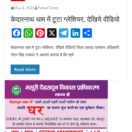
May 4, 2023
Pahad Times
केदारनाथ धाम में टूटा ग्लेशियर, देखिये वीडियो
F
W
Pi
X
T
Li
S
a
h
nt
el
n
h
केदारनाथ धाम में टूटा ग्लेशियर, देखिये वीडियो जिला आपदा प्रबंधन अधिकारी
c
at
er
e
k
ar
नंदन सिंह रजवार ने अवगत कराया है कि श्री
e
s
e
gr
e
e
b
A
st
a
dI
Read More
o
p
m
n
o
p
k