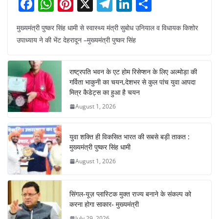
F
W
Pi
X
T
Li
S
a
h
nt
el
n
h
मुख्यमंत्री पुष्कर सिंह धामी से स्वास्थ्य मंत्री सुबोध उनियाल व विधायक किशोर
c
at
er
e
k
ar
उपाध्याय ने की भेंट देहरादून –मुख्यमंत्री पुष्कर सिंह
e
s
e
gr
e
e
b
A
st
a
dI
राष्ट्रपति भवन के एट होम रिसेप्शन के लिए अल्मोड़ा की
o
p
m
n
गर्विता भाकुनी का चयन,देशभर से कुल पांच युवा आपदा
o
p
मित्र कैडेट्स का हुआ है चयन
August 1, 2026
k
युवा शक्ति ही विकसित भारत की सबसे बड़ी ताकत :
मुख्यमंत्री पुष्कर सिंह धामी
August 1, 2026
सिंगल-यूज़ प्लास्टिक मुक्त राज्य बनाने के संकल्प को
करना होगा साकार- मुख्यमंत्री
July 29, 2026