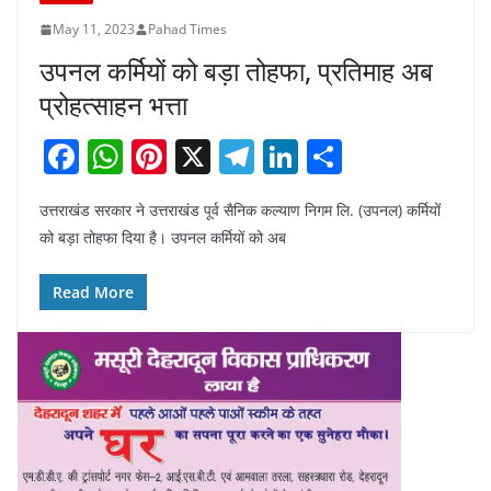
May 11, 2023
Pahad Times
उपनल कर्मियों को बड़ा तोहफा, प्रतिमाह अब
प्रोहत्साहन भत्ता
F
W
Pi
X
T
Li
S
a
h
nt
el
n
h
उत्तराखंड सरकार ने उत्तराखंड पूर्व सैनिक कल्याण निगम लि. (उपनल) कर्मियों
c
at
er
e
k
ar
को बड़ा तोहफा दिया है। उपनल कर्मियों को अब
e
s
e
gr
e
e
b
A
st
a
dI
Read More
o
p
m
n
o
p
k