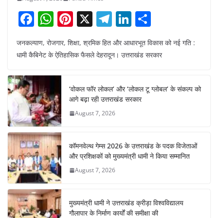
F
W
Pi
X
T
Li
S
a
h
nt
el
n
h
जनकल्याण, रोजगार, शिक्षा, श्रमिक हित और आधारभूत विकास को नई गति :
c
at
er
e
k
ar
धामी कैबिनेट के ऐतिहासिक फैसले देहरादून। उत्तराखंड सरकार
e
s
e
gr
e
e
b
A
st
a
dI
‘वोकल फॉर लोकल’ और ‘लोकल टू ग्लोबल’ के संकल्प को
o
p
m
n
आगे बढ़ा रही उत्तराखंड सरकार
o
p
August 7, 2026
k
कॉमनवेल्थ गेम्स 2026 के उत्तराखंड के पदक विजेताओं
और प्रशिक्षकों को मुख्यमंत्री धामी ने किया सम्मानित
August 7, 2026
मुख्यमंत्री धामी ने उत्तराखंड क्रीड़ा विश्वविद्यालय
गौलापार के निर्माण कार्यों की समीक्षा की