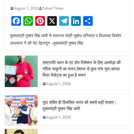
August 1, 2026
Pahad Times
F
W
Pi
X
T
Li
S
a
h
nt
el
n
h
मुख्यमंत्री पुष्कर सिंह धामी से स्वास्थ्य मंत्री सुबोध उनियाल व विधायक किशोर
c
at
er
e
k
ar
उपाध्याय ने की भेंट देहरादून –मुख्यमंत्री पुष्कर सिंह
e
s
e
gr
e
e
b
A
st
a
dI
राष्ट्रपति भवन के एट होम रिसेप्शन के लिए अल्मोड़ा की
o
p
m
n
गर्विता भाकुनी का चयन,देशभर से कुल पांच युवा आपदा
o
p
मित्र कैडेट्स का हुआ है चयन
August 1, 2026
k
युवा शक्ति ही विकसित भारत की सबसे बड़ी ताकत :
मुख्यमंत्री पुष्कर सिंह धामी
August 1, 2026