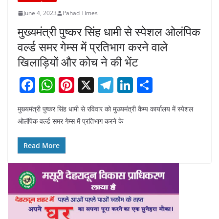
June 4, 2023
Pahad Times
मुख्यमंत्री पुष्कर सिंह धामी से स्पेशल ओलंपिक
वर्ल्ड समर गेम्स में प्रतिभाग करने वाले
खिलाड़ियों और कोच ने की भेंट
F
W
Pi
X
T
Li
S
a
h
nt
el
n
h
मुख्यमंत्री पुष्कर सिंह धामी से रविवार को मुख्यमंत्री कैम्प कार्यालय में स्पेशल
c
at
er
e
k
ar
ओलंपिक वर्ल्ड समर गेम्स में प्रतिभाग करने के
e
s
e
gr
e
e
b
A
st
a
dI
Read More
o
p
m
n
o
p
k