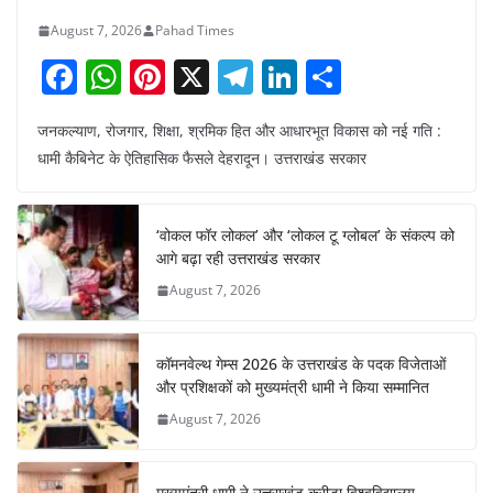
August 7, 2026
Pahad Times
F
W
Pi
X
T
Li
S
a
h
nt
el
n
h
जनकल्याण, रोजगार, शिक्षा, श्रमिक हित और आधारभूत विकास को नई गति :
c
at
er
e
k
ar
धामी कैबिनेट के ऐतिहासिक फैसले देहरादून। उत्तराखंड सरकार
e
s
e
gr
e
e
b
A
st
a
dI
‘वोकल फॉर लोकल’ और ‘लोकल टू ग्लोबल’ के संकल्प को
o
p
m
n
आगे बढ़ा रही उत्तराखंड सरकार
o
p
August 7, 2026
k
कॉमनवेल्थ गेम्स 2026 के उत्तराखंड के पदक विजेताओं
और प्रशिक्षकों को मुख्यमंत्री धामी ने किया सम्मानित
August 7, 2026
मुख्यमंत्री धामी ने उत्तराखंड क्रीड़ा विश्वविद्यालय