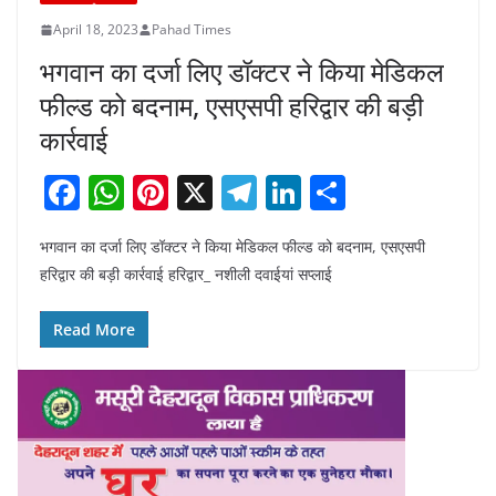
April 18, 2023
Pahad Times
भगवान का दर्जा लिए डॉक्टर ने किया मेडिकल
फील्ड को बदनाम, एसएसपी हरिद्वार की बड़ी
कार्रवाई
F
W
Pi
X
T
Li
S
a
h
nt
el
n
h
भगवान का दर्जा लिए डॉक्टर ने किया मेडिकल फील्ड को बदनाम, एसएसपी
c
at
er
e
k
ar
हरिद्वार की बड़ी कार्रवाई हरिद्वार_ नशीली दवाईयां सप्लाई
e
s
e
gr
e
e
b
A
st
a
dI
Read More
o
p
m
n
o
p
k