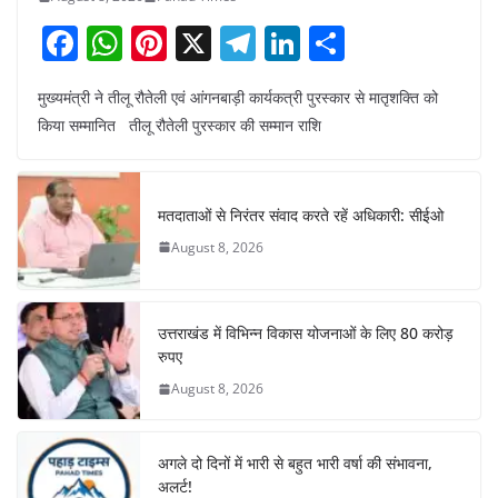
F
W
Pi
X
T
Li
S
a
h
nt
el
n
h
मुख्यमंत्री ने तीलू रौतेली एवं आंगनबाड़ी कार्यकत्री पुरस्कार से मातृशक्ति को
c
at
er
e
k
ar
किया सम्मानित तीलू रौतेली पुरस्कार की सम्मान राशि
e
s
e
gr
e
e
b
A
st
a
dI
o
p
m
n
मतदाताओं से निरंतर संवाद करते रहें अधिकारी: सीईओ
o
p
August 8, 2026
k
उत्तराखंड में विभिन्न विकास योजनाओं के लिए 80 करोड़
रुपए
August 8, 2026
अगले दो दिनों में भारी से बहुत भारी वर्षा की संभावना,
अलर्ट!