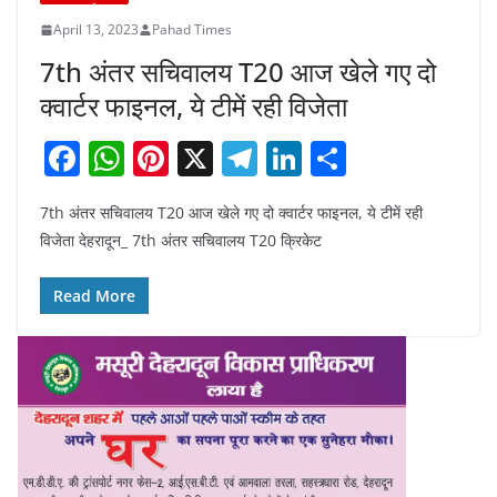
April 13, 2023
Pahad Times
7th अंतर सचिवालय T20 आज खेले गए दो
क्वार्टर फाइनल, ये टीमें रही विजेता
F
W
Pi
X
T
Li
S
a
h
nt
el
n
h
7th अंतर सचिवालय T20 आज खेले गए दो क्वार्टर फाइनल, ये टीमें रही
c
at
er
e
k
ar
विजेता देहरादून_ 7th अंतर सचिवालय T20 क्रिकेट
e
s
e
gr
e
e
b
A
st
a
dI
Read More
o
p
m
n
o
p
k