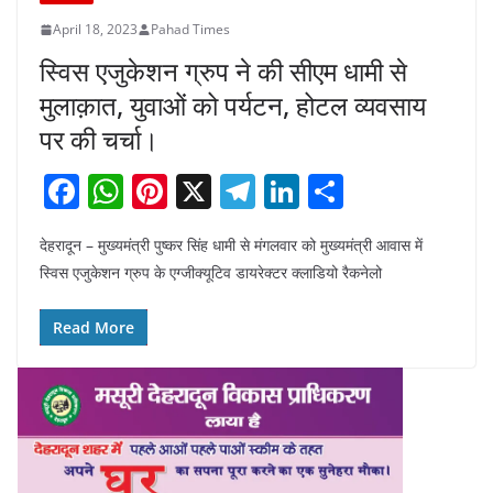
April 18, 2023
Pahad Times
स्विस एजुकेशन ग्रुप ने की सीएम धामी से
मुलाक़ात, युवाओं को पर्यटन, होटल व्यवसाय
पर की चर्चा।
F
W
Pi
X
T
Li
S
a
h
nt
el
n
h
देहरादून – मुख्यमंत्री पुष्कर सिंह धामी से मंगलवार को मुख्यमंत्री आवास में
c
at
er
e
k
ar
स्विस एजुकेशन ग्रुप के एग्जीक्यूटिव डायरेक्टर क्लाडियो रैकनेलो
e
s
e
gr
e
e
b
A
st
a
dI
Read More
o
p
m
n
o
p
k