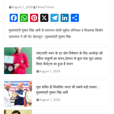
August 1, 2026
Pahad Times
F
W
Pi
X
T
Li
S
a
h
nt
el
n
h
मुख्यमंत्री पुष्कर सिंह धामी से स्वास्थ्य मंत्री सुबोध उनियाल व विधायक किशोर
c
at
er
e
k
ar
उपाध्याय ने की भेंट देहरादून –मुख्यमंत्री पुष्कर सिंह
e
s
e
gr
e
e
b
A
st
a
dI
राष्ट्रपति भवन के एट होम रिसेप्शन के लिए अल्मोड़ा की
o
p
m
n
गर्विता भाकुनी का चयन,देशभर से कुल पांच युवा आपदा
o
p
मित्र कैडेट्स का हुआ है चयन
August 1, 2026
k
युवा शक्ति ही विकसित भारत की सबसे बड़ी ताकत :
मुख्यमंत्री पुष्कर सिंह धामी
August 1, 2026