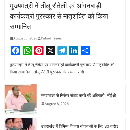
मुख्यमंत्री ने तीलू रौतेली एवं आंगनबाड़ी
कार्यकत्री पुरस्कार से मातृशक्ति को किया
सम्मानित
August 8, 2026
Pahad Times
F
W
Pi
X
T
Li
S
a
h
nt
el
n
h
मुख्यमंत्री ने तीलू रौतेली एवं आंगनबाड़ी कार्यकत्री पुरस्कार से मातृशक्ति को
c
at
er
e
k
ar
किया सम्मानित तीलू रौतेली पुरस्कार की सम्मान राशि
e
s
e
gr
e
e
b
A
st
a
dI
o
p
m
n
मतदाताओं से निरंतर संवाद करते रहें अधिकारी: सीईओ
o
p
August 8, 2026
k
उत्तराखंड में विभिन्न विकास योजनाओं के लिए 80 करोड़