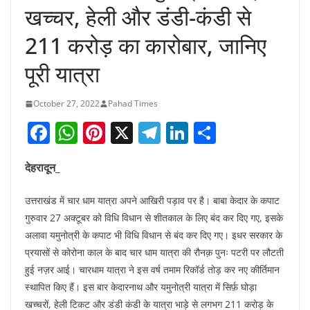
खच्चर, हेली और डंडी-कंडी से
211 करोड़ का कारोबार, जानिए
पूरी यात्रा
October 27, 2022
Pahad Times
F
W
Pi
X
T
Li
S
a
h
nt
el
n
h
देहरादून_
c
at
er
e
k
ar
e
s
e
gr
e
e
उत्तराखंड में चार धाम यात्रा अपने आखिरी पड़ाव पर है। बाबा केदार के कपाट
b
A
st
a
dI
गुरुवार 27 अक्टूबर को विधि विधान से शीतकाल के लिए बंद कर दिए गए, इसके
अलावा यमुनोत्री के कपाट भी विधि विधान से बंद कर दिए गए। इधर सरकार के
o
p
m
n
प्रयासों से कोरोना काल के बाद चार धाम यात्रा की रौनक़ पुनः पटरी पर लौटती
o
p
हुई नज़र आई। चारधाम यात्रा ने इस वर्ष तमाम रिकॉर्ड तोड़ कर नए कीर्तिमान
k
स्थापित किए हैं। इस बार केदारनाथ और यमुनोत्री यात्रा में सिर्फ़ घोड़ा
खच्चरों, हेली टिकट और डंडी कंडी के यात्रा भाड़े से लगभग 211 करोड़ के