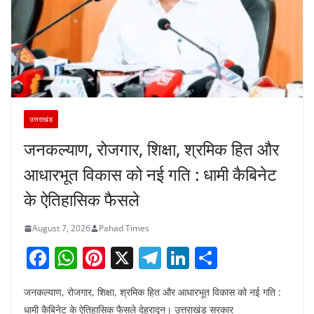
उत्तराखंड
जनकल्याण, रोजगार, शिक्षा, श्रमिक हित और
आधारभूत विकास को नई गति : धामी कैबिनेट
के ऐतिहासिक फैसले
August 7, 2026
Pahad Times
F
W
Pi
X
T
Li
S
a
h
nt
el
n
h
जनकल्याण, रोजगार, शिक्षा, श्रमिक हित और आधारभूत विकास को नई गति :
c
at
er
e
k
ar
धामी कैबिनेट के ऐतिहासिक फैसले देहरादून। उत्तराखंड सरकार