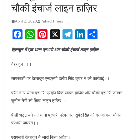
चौकी इंचार्ज लाइन हाज़िर
April 2, 2023
Pahad Times
F
W
Pi
X
T
Li
S
a
h
nt
el
n
h
देहरादून में एक थाना प्रभारी और चौकी इंचार्ज लाइन हाज़िर
c
at
er
e
k
ar
e
s
e
gr
e
e
देहरादून।।।
b
A
st
a
dI
लापरवाही पर देहरादून एसएसपी दलीप सिंह कुंवर ने की कार्रवाई।।
o
p
m
n
o
p
प्रेम नगर थाना प्रभारी प्रदीप बिष्ट लाइन हाजिर और चौकी प्रभारी जाखन
सुनील नेगी को किया लाइन हाजिर।।
k
पीडी भट्ट बने नए थाना प्रभारी प्रेमनगर, सुमेर सिंह को बनाया गया चौकी
प्रभारी जाखन।।
एसएसपी देहरादून ने जारी किया आदेश।।।