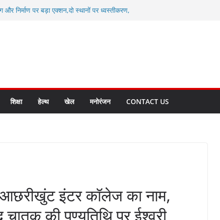
ग और निर्माण पर बड़ा एक्शन,दो स्थानों पर ध्वस्तीकरण,
माण सील
्षा, श्रमिक हित और आधारभूत विकास को नई गति : धामी
सले
कल टू ग्लोबल’ के संकल्प को आगे बढ़ा रही उत्तराखंड
े उत्तराखंड के पदक विजेताओं और प्रशिक्षकों को
सम्मानित
ाखंड क्रीड़ा विश्वविद्यालय गौलापार के निर्माण कार्यों की
शिक्षा
हेल्थ
खेल
मनोरंजन
CONTACT US
र आछरीखुंट इंटर कॉलेज का नाम,
ंद चातक की पुण्यतिथि पर ईश्वरी