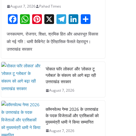
August 7, 2026
Pahad Times
F
W
Pi
X
T
Li
S
a
h
nt
el
n
h
जनकल्याण, रोजगार, शिक्षा, श्रमिक हित और आधारभूत विकास
c
at
er
e
k
ar
को नई गति : धामी कैबिनेट के ऐतिहासिक फैसले देहरादून।
e
s
e
gr
e
e
उत्तराखंड सरकार
b
A
st
a
dI
o
p
m
n
‘वोकल फॉर लोकल’ और ‘लोकल टू
o
p
ग्लोबल’ के संकल्प को आगे बढ़ा रही
उत्तराखंड सरकार
k
August 7, 2026
कॉमनवेल्थ गेम्स 2026 के उत्तराखंड
के पदक विजेताओं और प्रशिक्षकों को
मुख्यमंत्री धामी ने किया सम्मानित
August 7, 2026