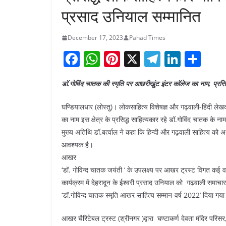
प्रसाद उनियाल सम्मानित
December 17, 2023
Pahad Times
F
W
Pi
X
T
Li
S
a
h
nt
el
n
h
डॉ.गोविंद चातक की स्मृति पर आछरीखुंट इंटर कॉलेज का नाम, प्रसि
c
at
er
e
k
ar
e
s
e
gr
e
e
घण्डियालधार (लोस्तु)। लोकसाहित्य विशेषज्ञ और गढ़वाली-हिंदी लेखक
b
A
st
a
dI
का नाम इस क्षेत्र के प्रसिद्ध साहित्यकार रहे डॉ.गोविंद चातक के
मुख्य अतिथि डॉ.बर्त्वाल ने कहा कि हिन्दी और गढ़वाली साहित्य 
o
p
m
n
आवश्यक है।
o
p
आखर
k
‘डॉ. गोविन्द चातक जयंती ‘ के उपलक्ष्य पर आखर ट्रस्ट विगत कई व
कार्यक्रम में देहरादून के ईश्वरी प्रसाद उनियाल को गढ़वाली समाचार पत
‘डॉ.गोविन्द चातक स्मृति आखर साहित्य सम्मान-वर्ष 2022’ दिया गय
आखर चैरिटेबल ट्रस्ट (श्रीनगर )द्वारा घण्टाकर्ण देवता मंदिर परिसर,घ