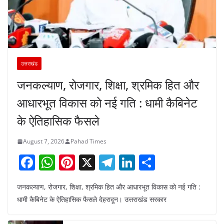
उत्तराखंड
जनकल्याण, रोजगार, शिक्षा, श्रमिक हित और
आधारभूत विकास को नई गति : धामी कैबिनेट
के ऐतिहासिक फैसले
August 7, 2026
Pahad Times
F
W
Pi
X
T
Li
S
a
h
nt
el
n
h
जनकल्याण, रोजगार, शिक्षा, श्रमिक हित और आधारभूत विकास को नई गति :
c
at
er
e
k
ar
धामी कैबिनेट के ऐतिहासिक फैसले देहरादून। उत्तराखंड सरकार
e
s
e
gr
e
e