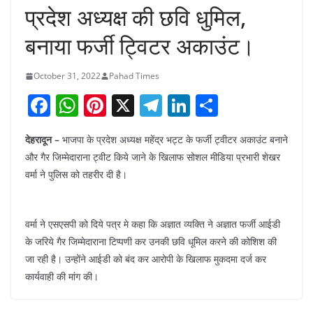
प्रदेश अध्यक्ष की छवि धुमिल,
बनाया फर्जी ट्विटर अकाउंट।
October 31, 2022
Pahad Times
F
W
Pi
X
T
Li
S
a
h
nt
el
n
h
देहरादून –
भाजपा के प्रदेश अध्यक्ष महेंद्र भट्ट के फर्जी ट्वीटर अकाउंट बनाने
c
at
er
e
k
ar
और गैर जिम्मेदाराना ट्वीट किये जाने के खिलाफ सोशल मीडिया प्रभारी शेखर
e
s
e
gr
e
e
वर्मा ने पुलिस को तहरीर दी है।
b
A
st
a
dI
o
p
m
n
वर्मा ने एसएसपी को दिये पत्र मे कहा कि अज्ञात व्यक्ति ने अज्ञात फर्जी आईडी
o
p
के जरिये गैर जिम्मेदाराना टिप्पणी कर उनकी छवि धूमिल करने की कोशिश की
k
जा रही है। उन्होंने आईडी को बंद कर आरोपी के खिलाफ मुकदमा दर्ज कर
कार्यवाही की मांग की।