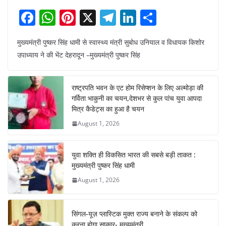
F
W
Pi
X
T
Li
S
a
h
nt
el
n
h
मुख्यमंत्री पुष्कर सिंह धामी से स्वास्थ्य मंत्री सुबोध उनियाल व विधायक किशोर
c
at
er
e
k
ar
उपाध्याय ने की भेंट देहरादून –मुख्यमंत्री पुष्कर सिंह
e
s
e
gr
e
e
b
A
st
a
dI
राष्ट्रपति भवन के एट होम रिसेप्शन के लिए अल्मोड़ा की
o
p
m
n
गर्विता भाकुनी का चयन,देशभर से कुल पांच युवा आपदा
o
p
मित्र कैडेट्स का हुआ है चयन
August 1, 2026
k
युवा शक्ति ही विकसित भारत की सबसे बड़ी ताकत :
मुख्यमंत्री पुष्कर सिंह धामी
August 1, 2026
सिंगल-यूज़ प्लास्टिक मुक्त राज्य बनाने के संकल्प को
करना होगा साकार- मुख्यमंत्री