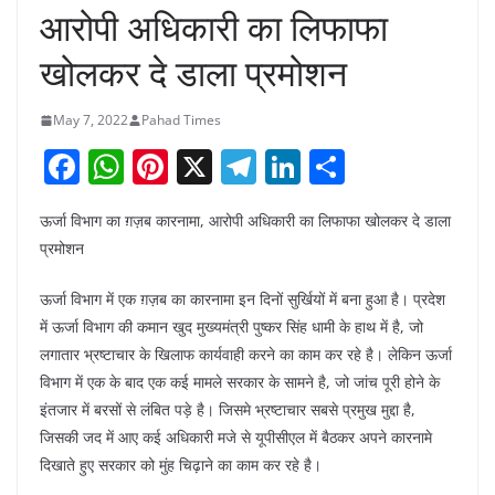
आरोपी अधिकारी का लिफाफा
खोलकर दे डाला प्रमोशन
May 7, 2022
Pahad Times
F
W
Pi
X
T
Li
S
a
h
nt
el
n
h
ऊर्जा विभाग का ग़ज़ब कारनामा, आरोपी अधिकारी का लिफाफा खोलकर दे डाला
c
at
er
e
k
ar
प्रमोशन
e
s
e
gr
e
e
b
A
st
a
dI
ऊर्जा विभाग में एक ग़ज़ब का कारनामा इन दिनों सुर्खियों में बना हुआ है। प्रदेश
में ऊर्जा विभाग की कमान खुद मुख्यमंत्री पुष्कर सिंह धामी के हाथ में है, जो
o
p
m
n
लगातार भ्रष्टाचार के खिलाफ कार्यवाही करने का काम कर रहे है। लेकिन ऊर्जा
o
p
विभाग में एक के बाद एक कई मामले सरकार के सामने है, जो जांच पूरी होने के
k
इंतजार में बरसों से लंबित पड़े है। जिसमे भ्रष्टाचार सबसे प्रमुख मुद्दा है,
जिसकी जद में आए कई अधिकारी मजे से यूपीसीएल में बैठकर अपने कारनामे
दिखाते हुए सरकार को मुंह चिढ़ाने का काम कर रहे है।