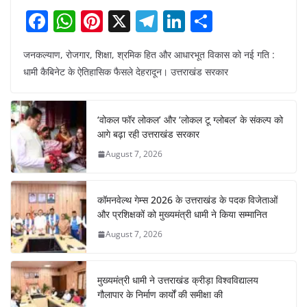
F
W
Pi
X
T
Li
S
a
h
nt
el
n
h
जनकल्याण, रोजगार, शिक्षा, श्रमिक हित और आधारभूत विकास को नई गति :
c
at
er
e
k
ar
धामी कैबिनेट के ऐतिहासिक फैसले देहरादून। उत्तराखंड सरकार
e
s
e
gr
e
e
b
A
st
a
dI
‘वोकल फॉर लोकल’ और ‘लोकल टू ग्लोबल’ के संकल्प को
o
p
m
n
आगे बढ़ा रही उत्तराखंड सरकार
o
p
August 7, 2026
k
कॉमनवेल्थ गेम्स 2026 के उत्तराखंड के पदक विजेताओं
और प्रशिक्षकों को मुख्यमंत्री धामी ने किया सम्मानित
August 7, 2026
मुख्यमंत्री धामी ने उत्तराखंड क्रीड़ा विश्वविद्यालय
गौलापार के निर्माण कार्यों की समीक्षा की