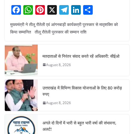
F
W
Pi
X
T
Li
S
a
h
nt
el
n
h
मुख्यमंत्री ने तीलू रौतेली एवं आंगनबाड़ी कार्यकत्री पुरस्कार से मातृशक्ति को
c
at
er
e
k
ar
किया सम्मानित तीलू रौतेली पुरस्कार की सम्मान राशि
e
s
e
gr
e
e
b
A
st
a
dI
o
p
m
n
मतदाताओं से निरंतर संवाद करते रहें अधिकारी: सीईओ
o
p
August 8, 2026
k
उत्तराखंड में विभिन्न विकास योजनाओं के लिए 80 करोड़
रुपए
August 8, 2026
अगले दो दिनों में भारी से बहुत भारी वर्षा की संभावना,
अलर्ट!