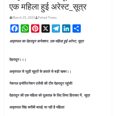
एक महिला हुई अरेस्ट_सूत्र
March 25, 2023
Pahad Times
F
W
Pi
X
T
Li
S
a
h
nt
el
n
h
अमृतपाल का देहरादून कनेक्शन, एक महिला हुई अरेस्ट_सूत्र
c
at
er
e
k
ar
e
s
e
gr
e
e
b
A
st
a
dI
देहरादून।।।
o
p
m
n
अमृतपाल से जुड़ी सूत्रों के हवाले से बड़ी खबर।।
o
p
नेशनल इन्वेस्टिगेशन एजेंसी की टीम देहरादून पहुंची!
k
देहरादून की एक महिला को पूछताछ के लिए लिया हिरासत में_ सूत्र
अमृतपाल सिंह करीबी बताई जा रही है महिला!