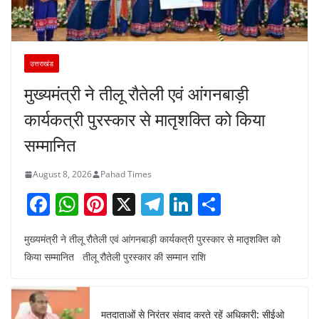
उत्तराखंड
मुख्यमंत्री ने तीलू रौतेली एवं आंगनबाड़ी
कार्यकत्री पुरस्कार से मातृशक्ति को किया
सम्मानित
August 8, 2026
Pahad Times
F
W
Pi
X
T
Li
S
a
h
nt
el
n
h
मुख्यमंत्री ने तीलू रौतेली एवं आंगनबाड़ी कार्यकत्री पुरस्कार से मातृशक्ति को
c
at
er
e
k
ar
किया सम्मानित तीलू रौतेली पुरस्कार की सम्मान राशि
e
s
e
gr
e
e
b
A
st
a
dI
o
p
m
n
मतदाताओं से निरंतर संवाद करते रहें अधिकारी: सीईओ