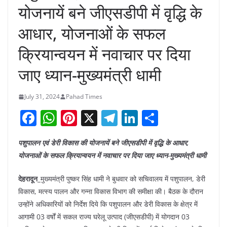
योजनायें बने जीएसडीपी में वृद्धि के
आधार, योजनाओं के सफल
क्रियान्वयन में नवाचार पर दिया
जाए ध्यान-मुख्यमंत्री धामी
July 31, 2024
Pahad Times
F
W
Pi
X
T
Li
S
a
h
nt
el
n
h
पशुपालन एवं डेरी विकास की योजनायें बने जीएसडीपी में वृद्धि के आधार,
c
at
er
e
k
ar
योजनाओं के सफल क्रियान्वयन में नवाचार पर दिया जाए ध्यान-मुख्यमंत्री धामी
e
s
e
gr
e
e
b
A
st
a
dI
देहरादून_
मुख्यमंत्री पुष्कर सिंह धामी ने बुधवार को सचिवालय में पशुपालन, डेरी
विकास, मत्स्य पालन और गन्ना विकास विभाग की समीक्षा की। बैठक के दौरान
o
p
m
n
उन्होंने अधिकारियों को निर्देश दिये कि पशुपालन और डेरी विकास के क्षेत्र में
o
p
आगामी 03 वर्षों में सकल राज्य घरेलू उत्पाद (जीएसडीपी) में योगदान 03