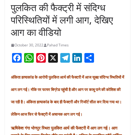
पुलकित की फैक्ट्री में संदिग्ध
परिस्थितियों में लगी आग, देखिए
आग का वीडियो
October 30, 2022
Pahad Times
F
W
Pi
X
T
Li
S
a
h
nt
el
n
h
c
at
er
e
k
ar
अंकिता हत्याकांड के आरोपी पुलकित आर्य की फैक्टरी में आज सुबह संदिग्ध स्थितियों में
e
s
e
gr
e
e
आग लग गई। मौके पर फायर बिग्रेड पहुंची है और आग पर काबू पाने की कोशिश की
b
A
st
a
dI
जा रही है। अंकिता हत्याकांड के बाद ही फैक्टरी और रिजॉर्ट सील कर दिया गया था।
o
p
m
n
o
p
लेकिन आज फिर से फैक्ट्री में अचानक आग लग गई।
k
ऋषिकेश गंगा भोगपुर स्थित पुलकित आर्य की फैक्टरी में आग लग गई। आग