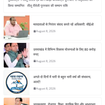
c
at
er
e
k
ar
किया सम्मानित तीलू रौतेली पुरस्कार की सम्मान राशि
e
s
e
gr
e
e
b
A
st
a
dI
o
p
m
n
मतदाताओं से निरंतर संवाद करते रहें अधिकारी: सीईओ
o
p
August 8, 2026
k
उत्तराखंड में विभिन्न विकास योजनाओं के लिए 80 करोड़
रुपए
August 8, 2026
अगले दो दिनों में भारी से बहुत भारी वर्षा की संभावना,
अलर्ट!
August 8, 2026
जनकल्याण, रोजगार, शिक्षा, श्रमिक हित और आधारभूत