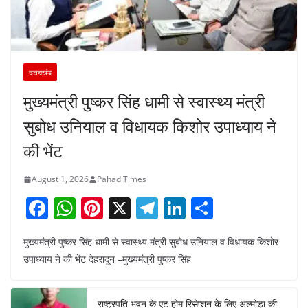
उत्तराखंड
मुख्यमंत्री पुष्कर सिंह धामी से स्वास्थ्य मंत्री
सुबोध उनियाल व विधायक किशोर उपाध्याय ने
की भेंट
August 1, 2026
Pahad Times
F
W
Pi
X
T
Li
S
a
h
nt
el
n
h
मुख्यमंत्री पुष्कर सिंह धामी से स्वास्थ्य मंत्री सुबोध उनियाल व विधायक किशोर
c
at
er
e
k
ar
उपाध्याय ने की भेंट देहरादून –मुख्यमंत्री पुष्कर सिंह
e
s
e
gr
e
e
b
A
st
a
dI
राष्ट्रपति भवन के एट होम रिसेप्शन के लिए अल्मोड़ा की