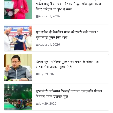
o
p
m
n
गर्विता भाकुनी का चयन,देशभर से कुल पांच युवा आपदा
o
p
मित्र कैडेट्स का हुआ है चयन
August 1, 2026
k
युवा शक्ति ही विकसित भारत की सबसे बड़ी ताकत :
मुख्यमंत्री पुष्कर सिंह धामी
August 1, 2026
सिंगल-यूज़ प्लास्टिक मुक्त राज्य बनाने के संकल्प को
करना होगा साकार- मुख्यमंत्री
July 29, 2026
मुख्यमंत्री उदीयमान खिलाड़ी उन्नयन छात्रवृत्ति योजना
के तहत चयन ट्रायल शुरू
July 29, 2026