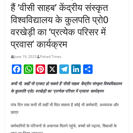
हैं ’वीसी साहब’ केंद्रीय संस्कृत
विश्वविद्यालय के कुलपति प्रो0
वरखेड़ी का ’प्रत्येक परिसर में
प्रवास’ कार्यक्रम
June 19, 2023
Pahad Times
F
W
Pi
X
T
Li
S
a
h
nt
el
n
h
कभी भी, कहीं भी प्रकट हो सकते हैं ’वीसी साहब’
केंद्रीय संस्कृत विश्वविद्यालय
c
at
er
e
k
ar
के कुलपति प्रो0 वरखेड़ी का ’प्रत्येक परिसर में प्रवास’ कार्यक्रम
e
s
e
gr
e
e
b
A
st
a
dI
पांच दिन तक कभी भी कहीं भी मिल सकता है कोई भी कर्मचारी, अध्यापक और
छात्र
o
p
m
n
o
p
कर्मचारियों के परिजनों से अचानक मिलने पहुंचे, बच्चों को पढ़ाया, शिक्षकों के