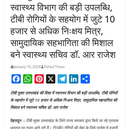
स्वास्थ्य विभाग की बड़ी उपलब्धि,
टीबी रोगियों के सहयोग में जुटे 10
हजार से अधिक निःक्षय मित्र,
सामुदायिक सहभागिता की मिशाल
बने स्वास्थ्य सचिव डॉ. आर राजेश
January 10, 2024
Pahad Times
F
W
Pi
X
T
Li
S
a
h
nt
el
n
h
टीबी मुक्त उत्तराखंड की दिशा में स्वास्थ्य विभाग की बड़ी उपलब्धि, टीबी रोगियों
c
at
er
e
k
ar
के सहयोग में जुटे 10 हजार से अधिक निःक्षय मित्र, सामुदायिक सहभागिता की
e
s
e
gr
e
e
मिशाल बने स्वास्थ्य सचिव डॉ. आर राजेश
b
A
st
a
dI
देहरादून
। टीबी मुक्त उत्तराखंड के लिये राज्य सरकार द्वारा किये जा रहे प्रयास
o
p
m
n
धरातल पर नजर आने लगे हैं। टी0बी0 रोगियों की सेवा के लिये प्रदेश में हजारों