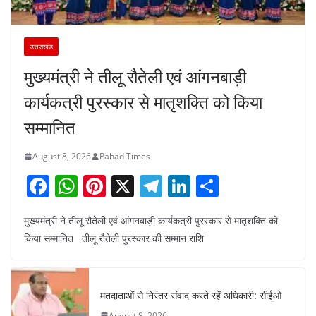
उत्तराखंड
मुख्यमंत्री ने तीलू रौतेली एवं आंगनबाड़ी
कार्यकत्री पुरस्कार से मातृशक्ति को किया
सम्मानित
August 8, 2026
Pahad Times
F
W
Pi
X
T
Li
S
a
h
nt
el
n
h
मुख्यमंत्री ने तीलू रौतेली एवं आंगनबाड़ी कार्यकत्री पुरस्कार से मातृशक्ति को
c
at
er
e
k
ar
किया सम्मानित तीलू रौतेली पुरस्कार की सम्मान राशि
e
s
e
gr
e
e
b
A
st
a
dI
o
p
m
n
मतदाताओं से निरंतर संवाद करते रहें अधिकारी: सीईओ
August 8, 2026