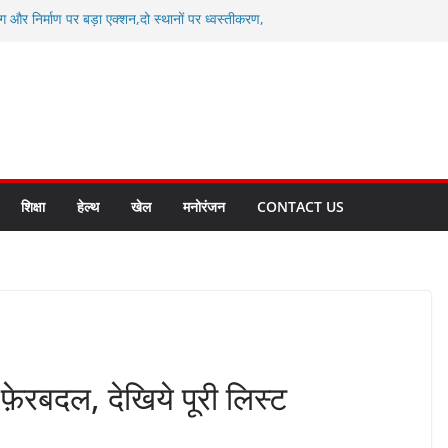
ग और निर्माण पर बड़ा एक्शन,दो स्थानों पर ध्वस्तीकरण,
माण सील
्षा, श्रमिक हित और आधारभूत विकास को नई गति : धामी
सले
कल टू ग्लोबल’ के संकल्प को आगे बढ़ा रही उत्तराखंड
े उत्तराखंड के पदक विजेताओं और प्रशिक्षकों को
सम्मानित
ाखंड क्रीड़ा विश्वविद्यालय गौलापार के निर्माण कार्यों की
शिक्षा
हेल्थ
खेल
मनोरंजन
CONTACT US
ा फ़ेरबदल, देखिये पूरी लिस्ट