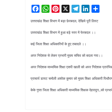
F
W
Pi
X
T
Li
S
a
h
nt
el
n
h
उत्तराखंड शिक्षा विभाग में बड़ा फ़ेरबदल, देखिये पूरी लिस्ट
c
at
er
e
k
ar
e
s
e
gr
e
e
उत्तराखंड शिक्षा विभाग में हुआ बड़े स्तर में फेरबदल ।।
b
A
st
a
dI
कई जिला शिक्षा अधिकारियों के हुए तबादले ।।
o
p
m
n
o
p
अपर निदेशक से लेकर प्रभारी मुख्य सचिव को बदला गया।।
k
अपर निदेशक माध्यमिक शिक्षा एसपी खाली को अपर निदेशक प्रारंभिक
प्राचार्य डायट चमोली अशोक कुमार को मुख्य शिक्षा अधिकारी पिथौर
केके गुप्ता जिला शिक्षा अधिकारी माध्यमिक शिक्षक देहरादून,,को प्रभार