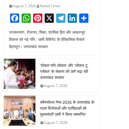
August 7, 2026
Pahad Times
F
W
Pi
X
T
Li
S
a
h
nt
el
n
h
जनकल्याण, रोजगार, शिक्षा, श्रमिक हित और आधारभूत
c
at
er
e
k
ar
विकास को नई गति : धामी कैबिनेट के ऐतिहासिक फैसले
e
s
e
gr
e
e
देहरादून। उत्तराखंड सरकार
b
A
st
a
dI
o
p
m
n
‘वोकल फॉर लोकल’ और ‘लोकल टू
o
p
ग्लोबल’ के संकल्प को आगे बढ़ा रही
उत्तराखंड सरकार
k
August 7, 2026
कॉमनवेल्थ गेम्स 2026 के उत्तराखंड के
पदक विजेताओं और प्रशिक्षकों को
मुख्यमंत्री धामी ने किया सम्मानित
August 7, 2026