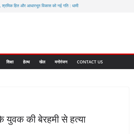
ा, श्रमिक हित और आधारभूत विकास को नई गति : धामी
े
एवं आंगनबाड़ी कार्यकत्री पुरस्कार से मातृशक्ति को किया
द करते रहें अधिकारी: सीईओ
कास योजनाओं के लिए 80 करोड़ रुपए
हुत भारी वर्षा की संभावना, अलर्ट!
शिक्षा
हेल्थ
खेल
मनोरंजन
CONTACT US
े युवक की बेरहमी से हत्या