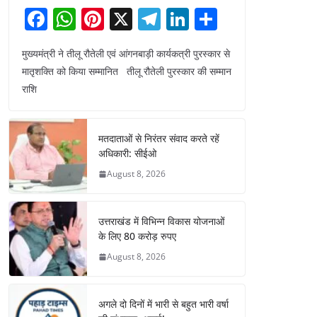
F
W
Pi
X
T
Li
S
a
h
nt
el
n
h
मुख्यमंत्री ने तीलू रौतेली एवं आंगनबाड़ी कार्यकत्री पुरस्कार से
c
at
er
e
k
ar
मातृशक्ति को किया सम्मानित तीलू रौतेली पुरस्कार की सम्मान
e
s
e
gr
e
e
राशि
b
A
st
a
dI
o
p
m
n
मतदाताओं से निरंतर संवाद करते रहें
o
p
अधिकारी: सीईओ
k
August 8, 2026
उत्तराखंड में विभिन्न विकास योजनाओं
के लिए 80 करोड़ रुपए
August 8, 2026
अगले दो दिनों में भारी से बहुत भारी वर्षा