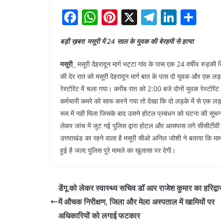
F
W
Pi
X
T
Li
S
a
h
nt
el
n
h
बड़ी ख़बर! मसूरी में 24 साल के युवक की बेरहमी से हत्या
c
at
er
e
k
ar
e
s
e
gr
e
e
मसूरी_
मसूरी देहरादून मार्ग भट्टा गांव के पास एक 24 वर्षीय रुड़
b
A
st
a
dI
की देर रात को मसूरी देहरादून मार्ग बात के पास दो युवक और एक लड
रेस्टोरेंट में चला गया। करीब रात को 2:00 बजे दोनों युवक रेस्टो
o
p
m
n
कर्मचारी कमरे को साफ करने गया तो देखा कि दो लड़के में से एक लड़
o
p
रूम में नही मिला जिसके बाद उसने होटल प्रबंधन को घटना की सूचना
k
लेकर जांच में जुट गई पुलिस द्वारा होटल और आसपास लगे सीसीटीवी 
उत्तराखंड का रहने वाला है मसूरी सीओ अनिल जोशी ने बताया कि मा
हुई है जल्द पुलिस पूरे मामले का खुलासा पर देगी।
डेंगू को लेकर स्वास्थ्य सचिव डॉ आर राजेश कुमार का हरिद्वा
में औचक निरीक्षण, जिला और मेला अस्पताल में खामियों पर
अधिकारियों को लगाई फटकार