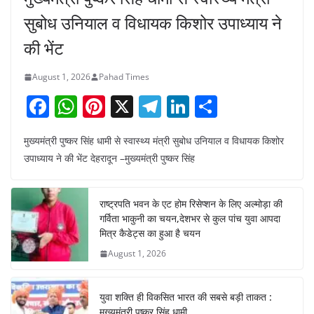
सुबोध उनियाल व विधायक किशोर उपाध्याय ने
की भेंट
August 1, 2026
Pahad Times
F
W
Pi
X
T
Li
S
a
h
nt
el
n
h
मुख्यमंत्री पुष्कर सिंह धामी से स्वास्थ्य मंत्री सुबोध उनियाल व विधायक किशोर
c
at
er
e
k
ar
उपाध्याय ने की भेंट देहरादून –मुख्यमंत्री पुष्कर सिंह
e
s
e
gr
e
e
b
A
st
a
dI
राष्ट्रपति भवन के एट होम रिसेप्शन के लिए अल्मोड़ा की
o
p
m
n
गर्विता भाकुनी का चयन,देशभर से कुल पांच युवा आपदा
o
p
मित्र कैडेट्स का हुआ है चयन
August 1, 2026
k
युवा शक्ति ही विकसित भारत की सबसे बड़ी ताकत :
मुख्यमंत्री पुष्कर सिंह धामी