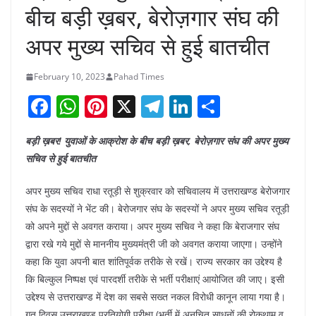
बीच बड़ी ख़बर, बेरोज़गार संघ की
अपर मुख्य सचिव से हुई बातचीत
February 10, 2023
Pahad Times
F
W
Pi
X
T
Li
S
a
h
nt
el
n
h
बड़ी ख़बर! युवाओं के आक्रोश के बीच बड़ी ख़बर, बेरोज़गार संघ की अपर मुख्य
c
at
er
e
k
ar
सचिव से हुई बातचीत
e
s
e
gr
e
e
b
A
st
a
dI
अपर मुख्य सचिव राधा रतूड़ी से शुक्रवार को सचिवालय में उत्तराखण्ड बेरोजगार
संघ के सदस्यों ने भेंट की। बेरोजगार संघ के सदस्यों ने अपर मुख्य सचिव रतूड़ी
o
p
m
n
को अपने मुद्दों से अवगत कराया। अपर मुख्य सचिव ने कहा कि बेराजगार संघ
o
p
द्वारा रखे गये मुद्दों से माननीय मुख्यमंत्री जी को अवगत कराया जाएगा। उन्होंने
k
कहा कि युवा अपनी बात शांतिपूर्वक तरीके से रखें। राज्य सरकार का उद्देश्य है
कि बिल्कुल निष्पक्ष एवं पारदर्शी तरीके से भर्ती परीक्षाएं आयोजित की जाए। इसी
उद्देश्य से उत्तराखण्ड में देश का सबसे सख्त नकल विरोधी कानून लाया गया है।
गत दिवस उत्तराखण्ड प्रतियोगी परीक्षा (भर्ती में अनुचित साधनों की रोकथाम व