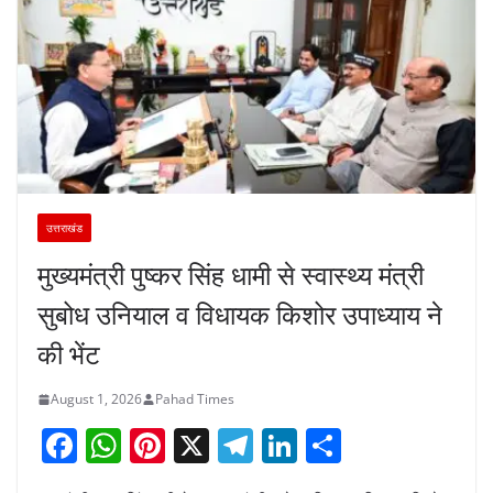
उत्तराखंड
मुख्यमंत्री पुष्कर सिंह धामी से स्वास्थ्य मंत्री
सुबोध उनियाल व विधायक किशोर उपाध्याय ने
की भेंट
August 1, 2026
Pahad Times
F
W
Pi
X
T
Li
S
a
h
nt
el
n
h