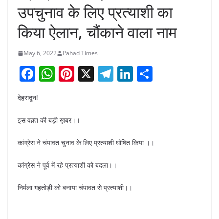
उपचुनाव के लिए प्रत्याशी का
किया ऐलान, चौंकाने वाला नाम
May 6, 2022
Pahad Times
F
W
Pi
X
T
Li
S
a
h
nt
el
n
h
देहरादून!
c
at
er
e
k
ar
e
s
e
gr
e
e
इस वक़्त की बड़ी ख़बर।।
b
A
st
a
dI
कांग्रेस ने चंपावत चुनाव के लिए प्रत्याशी घोषित किया ।।
o
p
m
n
o
p
कांग्रेस ने पूर्व में रहे प्रत्याशी को बदला।।
k
निर्मला गहतोड़ी को बनाया चंपावत से प्रत्याशी।।