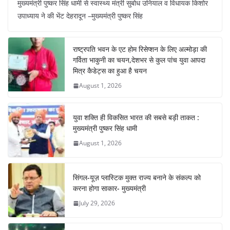
मुख्यमंत्री पुष्कर सिंह धामी से स्वास्थ्य मंत्री सुबोध उनियाल व विधायक किशोर
c
at
er
e
k
ar
उपाध्याय ने की भेंट देहरादून –मुख्यमंत्री पुष्कर सिंह
e
s
e
gr
e
e
b
A
st
a
dI
राष्ट्रपति भवन के एट होम रिसेप्शन के लिए अल्मोड़ा की
o
p
m
n
गर्विता भाकुनी का चयन,देशभर से कुल पांच युवा आपदा
o
p
मित्र कैडेट्स का हुआ है चयन
August 1, 2026
k
युवा शक्ति ही विकसित भारत की सबसे बड़ी ताकत :
मुख्यमंत्री पुष्कर सिंह धामी
August 1, 2026
सिंगल-यूज़ प्लास्टिक मुक्त राज्य बनाने के संकल्प को
करना होगा साकार- मुख्यमंत्री
July 29, 2026