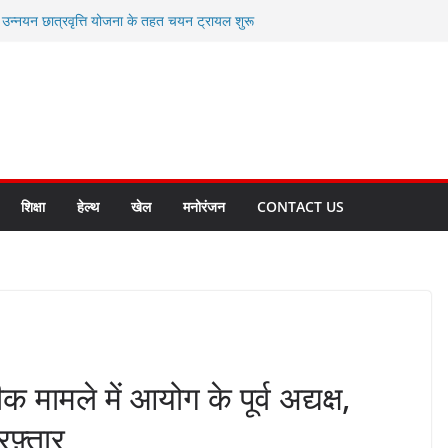
ी उन्नयन छात्रवृत्ति योजना के तहत चयन ट्रायल शुरू
 से स्वास्थ्य मंत्री सुबोध उनियाल व विधायक किशोर
सेप्शन के लिए अल्मोड़ा की गर्विता भाकुनी का
ा आपदा मित्र कैडेट्स का हुआ है चयन
ी सबसे बड़ी ताकत : मुख्यमंत्री पुष्कर सिंह धामी
ाज्य बनाने के संकल्प को करना होगा साकार- मुख्यमंत्री
शिक्षा
हेल्थ
खेल
मनोरंजन
CONTACT US
मले में आयोग के पूर्व अद्यक्ष,
रफ़्तार