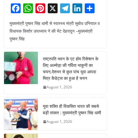
F
W
Pi
X
T
Li
S
a
h
nt
el
n
h
मुख्यमंत्री पुष्कर सिंह धामी से स्वास्थ्य मंत्री सुबोध उनियाल व
c
at
er
e
k
ar
विधायक किशोर उपाध्याय ने की भेंट देहरादून –मुख्यमंत्री
e
s
e
gr
e
e
पुष्कर सिंह
b
A
st
a
dI
o
p
m
n
राष्ट्रपति भवन के एट होम रिसेप्शन के
o
p
लिए अल्मोड़ा की गर्विता भाकुनी का
चयन,देशभर से कुल पांच युवा आपदा
k
मित्र कैडेट्स का हुआ है चयन
August 1, 2026
युवा शक्ति ही विकसित भारत की सबसे
बड़ी ताकत : मुख्यमंत्री पुष्कर सिंह धामी
August 1, 2026