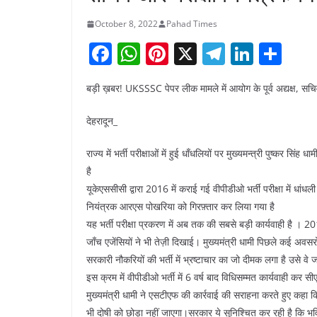
October 8, 2022
Pahad Times
F
W
Pi
X
T
Li
S
a
h
nt
el
n
h
बड़ी ख़बर! UKSSSC पेपर लीक मामले में आयोग के पूर्व अद्यक्ष, सचिव
c
at
er
e
k
ar
e
s
e
gr
e
e
देहरादून_
b
A
st
a
dI
राज्य में भर्ती परीक्षाओं में हुई धाँधलियों पर मुख्यमन्त्री पुष्कर सिं
o
p
m
n
है
o
p
यूकेएससीसी द्वारा 2016 में कराई गई वीपीडीओ भर्ती परीक्षा में धांध
k
नियंत्रक आरएस पोखरिया को गिरफ़्तार कर लिया गया है
यह भर्ती परीक्षा प्रकरण में अब तक की सबसे बड़ी कार्यवाही है । 201
जाँच एजेंसियों ने भी तेज़ी दिखाई। मुख्यमंत्री धामी पिछले कई अवसरों
सरकारी नौकरियों की भर्ती में भ्रष्टाचार का जो दीमक लगा है उसे वे जड
इस क्रम में वीपीडीओ भर्ती में 6 वर्ष बाद विधिसम्मत कार्यवाही कर 
मुख्यमंत्री धामी ने एसटीएफ की कार्रवाई की सराहना करते हुए कहा क
भी दोषी को छोड़ा नहीं जाएगा।सरकार ये सुनिश्चित कर रही है कि भवि