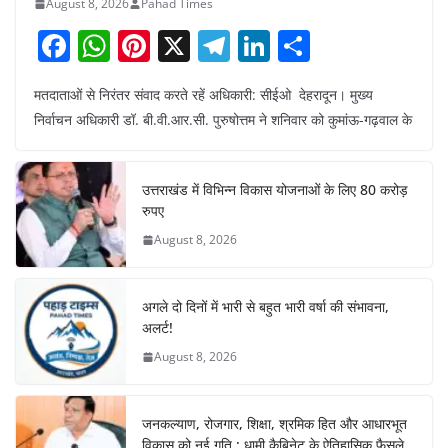
August 8, 2026
Pahad Times
F
W
Pi
X
T
Li
S
a
h
nt
el
n
h
मतदाताओं से निरंतर संवाद करते रहें अधिकारी: सीईओ देहरादून। मुख्य
c
at
er
e
k
ar
निर्वाचन अधिकारी डॉ. बी.वी.आर.सी. पुरुषोत्तम ने शनिवार को कुमांऊ-गढ़वाल के
e
s
e
gr
e
e
b
A
st
a
dI
उत्तराखंड में विभिन्न विकास योजनाओं के लिए 80 करोड़
o
p
m
n
रुपए
o
p
August 8, 2026
k
अगले दो दिनों में भारी से बहुत भारी वर्षा की संभावना,
अलर्ट!
August 8, 2026
जनकल्याण, रोजगार, शिक्षा, श्रमिक हित और आधारभूत
विकास को नई गति : धामी कैबिनेट के ऐतिहासिक फैसले