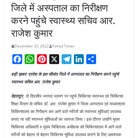
जिले में अस्पताल का निरीक्षण
करने पहुंचे स्वास्थ्य सचिव आर.
राजेश कुमार
December 25, 2022
Pahad Times
F
W
Pi
X
T
Li
S
a
h
nt
el
n
h
बड़ी ख़बर! प्रदेश के इस सीमांत जिले में अस्पताल का निरीक्षण करने पहुंचे
c
at
er
e
k
ar
स्वास्थ्य सचिव आर. राजेश कुमार
e
s
e
gr
e
e
b
A
st
a
dI
देहरादून_
दो दिवसीय जनपद भ्रमण पर पहुंचे चिकित्सा स्वास्थ्य एवं चिकित्सा
शिक्षा विभाग के सचिव डाॅ. आर. राजेश कुमार ने जिला अस्पताल एवं माधवाश्रम
o
p
m
n
चिकित्सालय का निरीक्षण कर आने वाले मरीजों को स्वास्थ्य सुविधाएं उपलब्ध
o
p
कराए जा रही स्वास्थ्य सुविधाओं का जायजा लिया। इस दौरान उन्होंने मुख्य
k
चिकित्सा अधिकारी व मुख्य चिकितसा अधीक्षक को चिकित्सालय में आने वाले
मरीजों को बेहतर से बेहतर चिकित्सा सुविधा उपलब्ध कराने के लिए आवश्यक