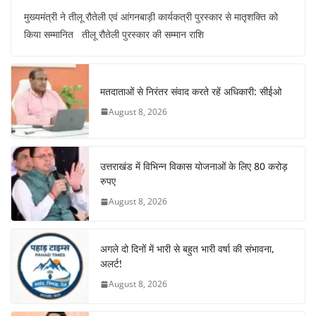
a
h
nt
el
n
h
मुख्यमंत्री ने तीलू रौतेली एवं आंगनबाड़ी कार्यकत्री पुरस्कार से मातृशक्ति को
c
at
er
e
k
ar
किया सम्मानित तीलू रौतेली पुरस्कार की सम्मान राशि
e
s
e
gr
e
e
b
A
st
a
dI
o
p
m
n
मतदाताओं से निरंतर संवाद करते रहें अधिकारी: सीईओ
o
p
August 8, 2026
k
उत्तराखंड में विभिन्न विकास योजनाओं के लिए 80 करोड़
रुपए
August 8, 2026
अगले दो दिनों में भारी से बहुत भारी वर्षा की संभावना,
अलर्ट!
August 8, 2026