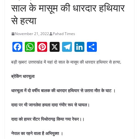
साल के मासूम की धारदार हथियार
से हत्या
November 21, 2022
Pahad Times
F
W
Pi
X
T
Li
S
a
h
nt
el
n
h
बड़ी ख़बर! उत्तराखंड में यहां दो साल के मासूम की धारदार हथियार से हत्या,
c
at
er
e
k
ar
e
s
e
gr
e
e
ब्रेकिंग धारचूला
b
A
st
a
dI
धारचूला में दो वर्षीय बालक की धारदार हथियार से उतारा मौत के घाट ।
o
p
m
n
o
p
दादा पर भी जानलेवा हमला दादा गंभीर रूप से घायल।
k
दादा को हायर सेंटर पिथोरागढ़ किया गया रेफर।।
नेपाल का रहने वाला है अभियुक्त ।