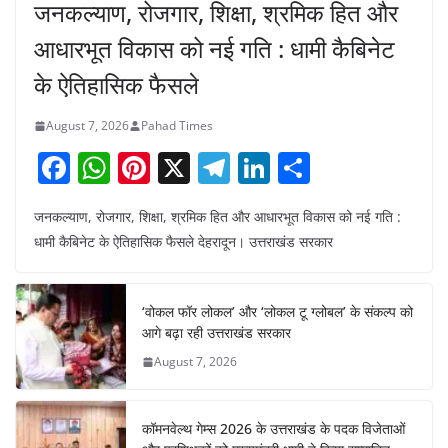
जनकल्याण, रोजगार, शिक्षा, श्रमिक हित और
आधारभूत विकास को नई गति : धामी कैबिनेट
के ऐतिहासिक फैसले
August 7, 2026
Pahad Times
F
W
Pi
X
T
Li
S
a
h
nt
el
n
h
जनकल्याण, रोजगार, शिक्षा, श्रमिक हित और आधारभूत विकास को नई गति :
c
at
er
e
k
ar
धामी कैबिनेट के ऐतिहासिक फैसले देहरादून। उत्तराखंड सरकार
e
s
e
gr
e
e
b
A
st
a
dI
‘वोकल फॉर लोकल’ और ‘लोकल टू ग्लोबल’ के संकल्प को
o
p
m
n
आगे बढ़ा रही उत्तराखंड सरकार
o
p
August 7, 2026
k
कॉमनवेल्थ गेम्स 2026 के उत्तराखंड के पदक विजेताओं