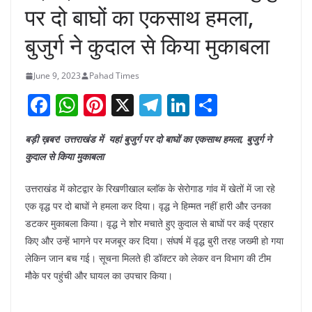
पर दो बाघों का एकसाथ हमला,
बुजुर्ग ने कुदाल से किया मुकाबला
June 9, 2023
Pahad Times
F
W
Pi
X
T
Li
S
a
h
nt
el
n
h
बड़ी ख़बर! उत्तराखंड में यहां बुजुर्ग पर दो बाघों का एकसाथ हमला, बुजुर्ग ने
c
at
er
e
k
ar
कुदाल से किया मुकाबला
e
s
e
gr
e
e
b
A
st
a
dI
उत्तराखंड में कोटद्वार के रिखणीखाल ब्लाॅक के सेरोगाड गांव में खेतों में जा रहे
एक वृद्ध पर दो बाघों ने हमला कर दिया। वृद्ध ने हिम्मत नहीं हारी और उनका
o
p
m
n
डटकर मुकाबला किया। वृद्ध ने शोर मचाते हुए कुदाल से बाघों पर कई प्रहार
o
p
किए और उन्हें भागने पर मजबूर कर दिया। संघर्ष में वृद्ध बुरी तरह जख्मी हो गया
k
लेकिन जान बच गई। सूचना मिलते ही डॉक्टर को लेकर वन विभाग की टीम
मौके पर पहुंची और घायल का उपचार किया।