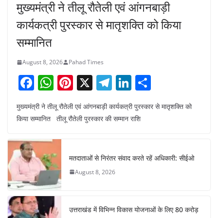
मुख्यमंत्री ने तीलू रौतेली एवं आंगनबाड़ी
कार्यकत्री पुरस्कार से मातृशक्ति को किया
सम्मानित
August 8, 2026
Pahad Times
F
W
Pi
X
T
Li
S
a
h
nt
el
n
h
मुख्यमंत्री ने तीलू रौतेली एवं आंगनबाड़ी कार्यकत्री पुरस्कार से मातृशक्ति को
c
at
er
e
k
ar
किया सम्मानित तीलू रौतेली पुरस्कार की सम्मान राशि
e
s
e
gr
e
e
b
A
st
a
dI
o
p
m
n
मतदाताओं से निरंतर संवाद करते रहें अधिकारी: सीईओ
o
p
August 8, 2026
k
उत्तराखंड में विभिन्न विकास योजनाओं के लिए 80 करोड़