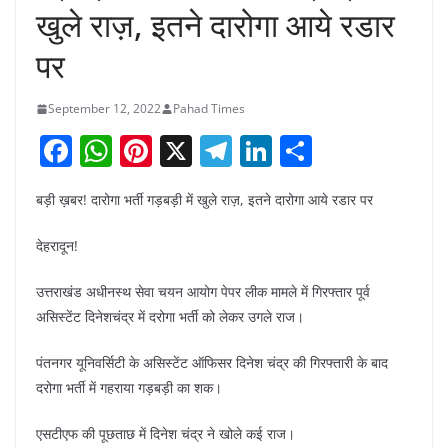
खुले राज़, इतने दारोगा आये रडार
पर
September 12, 2022
Pahad Times
F
W
Pi
X
T
Li
S
a
h
nt
el
n
h
बड़ी ख़बर! दारोगा भर्ती गड़बड़ी में खुले राज़, इतने दारोगा आये रडार पर
c
at
er
e
k
ar
e
s
e
gr
e
e
देहरादून!
b
A
st
a
dI
उत्तराखंड अधीनस्थ सेवा चयन आयोग पेपर लीक मामले में गिरफ्तार पूर्व
o
p
m
n
असिस्टेंट दिनेशचंद्र में दरोगा भर्ती को लेकर उगले राज।
o
p
पंतनगर यूनिवर्सिटी के असिस्टेंट ऑफिसर दिनेश चंद्र की गिरफ्तारी के बाद
k
दरोगा भर्ती में गहराया गड़बड़ी का शक।
एसटीएफ की पूछताछ में दिनेश चंद्र ने खोले कई राज।