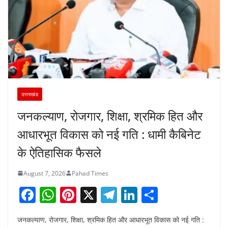
उत्तराखंड
जनकल्याण, रोजगार, शिक्षा, श्रमिक हित और
आधारभूत विकास को नई गति : धामी कैबिनेट
के ऐतिहासिक फैसले
August 7, 2026
Pahad Times
F
W
Pi
X
T
Li
S
a
h
nt
el
n
h
जनकल्याण, रोजगार, शिक्षा, श्रमिक हित और आधारभूत विकास को नई गति :
c
at
er
e
k
ar