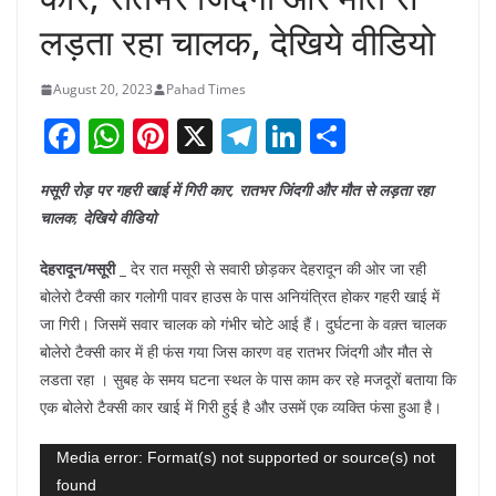
लड़ता रहा चालक, देखिये वीडियो
August 20, 2023
Pahad Times
F
W
Pi
X
T
Li
S
a
h
nt
el
n
h
मसूरी रोड़ पर गहरी खाई में गिरी कार, रातभर जिंदगी और मौत से लड़ता रहा
c
at
er
e
k
ar
चालक, देखिये वीडियो
e
s
e
gr
e
e
b
A
st
a
dI
देहरादून/मसूरी _
देर रात मसूरी से सवारी छोड़कर देहरादून की ओर जा रही
बोलेरो टैक्सी कार गलोगी पावर हाउस के पास अनियंत्रित होकर गहरी खाई में
o
p
m
n
जा गिरी। जिसमें सवार चालक को गंभीर चोटे आई हैं। दुर्घटना के वक़्त चालक
o
p
बोलेरो टैक्सी कार में ही फंस गया जिस कारण वह रातभर जिंदगी और मौत से
k
लडता रहा । सुबह के समय घटना स्थल के पास काम कर रहे मजदूरों बताया कि
एक बोलेरो टैक्सी कार खाई में गिरी हुई है और उसमें एक व्यक्ति फंसा हुआ है।
Video
Media error: Format(s) not supported or source(s) not
found
Player