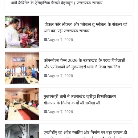
धामी कैबिनेट के ऐतिहासिक फैसले देहरादून। उत्तराखंड सरकार
e
s
e
gr
e
e
b
A
st
a
dI
‘वोकल फॉर लोकल’ और ‘लोकल टू ग्लोबल’ के संकल्प को
o
p
m
n
आगे बढ़ा रही उत्तराखंड सरकार
o
p
August 7, 2026
k
कॉमनवेल्थ गेम्स 2026 के उत्तराखंड के पदक विजेताओं
और प्रशिक्षकों को मुख्यमंत्री धामी ने किया सम्मानित
August 7, 2026
मुख्यमंत्री धामी ने उत्तराखंड क्रीड़ा विश्वविद्यालय
गौलापार के निर्माण कार्यों की समीक्षा की
August 7, 2026
एमडीडीए का अवैध प्लाटिंग और निर्माण पर बड़ा एक्शन,दो