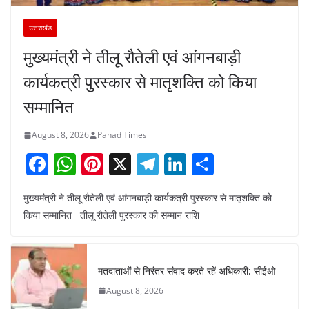
उत्तराखंड
मुख्यमंत्री ने तीलू रौतेली एवं आंगनबाड़ी
कार्यकत्री पुरस्कार से मातृशक्ति को किया
सम्मानित
August 8, 2026
Pahad Times
F
W
Pi
X
T
Li
S
a
h
nt
el
n
h
मुख्यमंत्री ने तीलू रौतेली एवं आंगनबाड़ी कार्यकत्री पुरस्कार से मातृशक्ति को
c
at
er
e
k
ar
किया सम्मानित तीलू रौतेली पुरस्कार की सम्मान राशि
e
s
e
gr
e
e
b
A
st
a
dI
o
p
m
n
मतदाताओं से निरंतर संवाद करते रहें अधिकारी: सीईओ
o
p
August 8, 2026