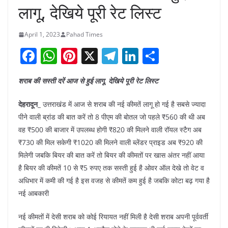
लागू, देखिये पूरी रेट लिस्ट
April 1, 2023
Pahad Times
F
W
Pi
X
T
Li
S
a
h
nt
el
n
h
शराब की सस्ती दरें आज से हुई लागू, देखिये पूरी रेट लिस्ट
c
at
er
e
k
ar
e
s
e
gr
e
e
देहरादून_
उत्तराखंड में आज से शराब की नई कीमतें लागू हो गई है सबसे ज्यादा
b
A
st
a
dI
पीने वाली ब्रांड की बात करें तो 8 पीएम की बोतल जो पहले ₹560 की थी अब
वह ₹500 की बाजार में उपलब्ध होगी ₹820 की मिलने वाली रॉयल स्टैग अब
o
p
m
n
₹730 की मिल सकेगी ₹1020 की मिलने वाली ब्लेंडर प्राइड अब ₹920 की
o
p
मिलेगी जबकि बियर की बात करें तो बियर की कीमतों पर खास अंतर नहीं आया
k
है बियर की कीमतें 10 से ₹5 रुपए तक सस्ती हुई है ओवर ऑल देखे तो वेट व
अधिभार में कमी की गई है इस वजह से कीमतें कम हुई है जबकि कोटा बढ़ गया है
नई आबकारी
नई कीमतों में देसी शराब को कोई रियायत नहीं मिली है देसी शराब अपनी पूर्ववर्ती