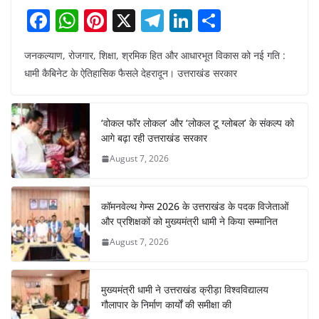
F
W
Pi
X
T
Li
S
a
h
nt
el
n
h
जनकल्याण, रोजगार, शिक्षा, श्रमिक हित और आधारभूत विकास को नई गति :
c
at
er
e
k
ar
धामी कैबिनेट के ऐतिहासिक फैसले देहरादून। उत्तराखंड सरकार
e
s
e
gr
e
e
b
A
st
a
dI
‘वोकल फॉर लोकल’ और ‘लोकल टू ग्लोबल’ के संकल्प को
o
p
m
n
आगे बढ़ा रही उत्तराखंड सरकार
o
p
August 7, 2026
k
कॉमनवेल्थ गेम्स 2026 के उत्तराखंड के पदक विजेताओं
और प्रशिक्षकों को मुख्यमंत्री धामी ने किया सम्मानित
August 7, 2026
मुख्यमंत्री धामी ने उत्तराखंड क्रीड़ा विश्वविद्यालय
गौलापार के निर्माण कार्यों की समीक्षा की