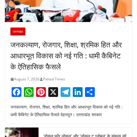
उत्तराखंड
जनकल्याण, रोजगार, शिक्षा, श्रमिक हित और
आधारभूत विकास को नई गति : धामी कैबिनेट
के ऐतिहासिक फैसले
August 7, 2026
Pahad Times
F
W
Pi
X
T
Li
S
a
h
nt
el
n
h
जनकल्याण, रोजगार, शिक्षा, श्रमिक हित और आधारभूत विकास को नई गति :
c
at
er
e
k
ar
धामी कैबिनेट के ऐतिहासिक फैसले देहरादून। उत्तराखंड सरकार
e
s
e
gr
e
e
b
A
st
a
dI
‘वोकल फॉर लोकल’ और ‘लोकल टू ग्लोबल’ के संकल्प को