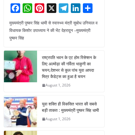
F
W
Pi
X
T
Li
S
a
h
nt
el
n
h
मुख्यमंत्री पुष्कर सिंह धामी से स्वास्थ्य मंत्री सुबोध उनियाल व
c
at
er
e
k
ar
विधायक किशोर उपाध्याय ने की भेंट देहरादून –मुख्यमंत्री
e
s
e
gr
e
e
पुष्कर सिंह
b
A
st
a
dI
o
p
m
n
राष्ट्रपति भवन के एट होम रिसेप्शन के
o
p
लिए अल्मोड़ा की गर्विता भाकुनी का
चयन,देशभर से कुल पांच युवा आपदा
k
मित्र कैडेट्स का हुआ है चयन
August 1, 2026
युवा शक्ति ही विकसित भारत की सबसे
बड़ी ताकत : मुख्यमंत्री पुष्कर सिंह धामी
August 1, 2026