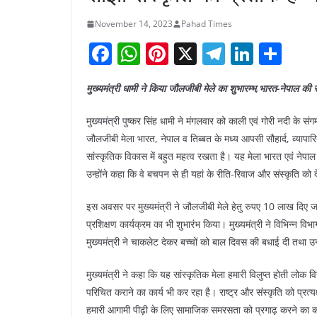
November 14, 2023
Pahad Times
F
W
Pi
X
T
Li
S
a
h
nt
el
n
h
मुख्यमंत्री धामी ने किया जौलजीबी मेले का शुभारम्भ,भारत-नेपाल की
c
at
er
e
k
ar
e
s
e
gr
e
e
मुख्यमंत्री पुष्कर सिंह धामी ने मंगलवार को काली एवं गोरी नदी के 
b
A
st
a
dI
जौलजीबी मेला भारत, नेपाल व तिब्बत के मध्य आपसी सौहार्द, व्यापार
सांस्कृतिक विकास में बहुत महत्व रखता है। यह मेला भारत एवं नेपाल
o
p
m
n
उन्होंने कहा कि वे बचपन से ही यहां के रीति-रिवाज और संस्कृति को द
o
p
k
इस अवसर पर मुख्यमंत्री ने जौलजीबी मेले हेतु रुपए 10 लाख दिए ज
प्रशिक्षण कार्यक्रम का भी शुभारंभ किया। मुख्यमंत्री ने विभिन्न विभ
मुख्यमंत्री ने चाकलेट देकर बच्चों को बाल दिवस की बधाई दी तथा उन्
मुख्यमंत्री ने कहा कि यह सांस्कृतिक मेला हमारी विलुप्त होती लोक
परिचित कराने का कार्य भी कर रहा है। राष्ट्र और संस्कृति को प्रत्
हमारी आगामी पीढ़ी के लिए सामाजिक समरसता को प्रगाढ़ करने का कार्