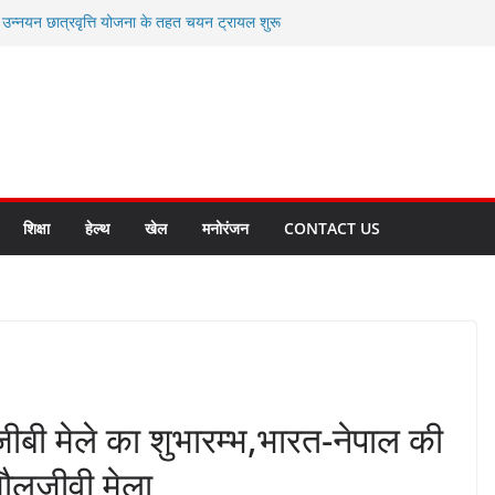
ी उन्नयन छात्रवृत्ति योजना के तहत चयन ट्रायल शुरू
 से स्वास्थ्य मंत्री सुबोध उनियाल व विधायक किशोर
सेप्शन के लिए अल्मोड़ा की गर्विता भाकुनी का
ा आपदा मित्र कैडेट्स का हुआ है चयन
ी सबसे बड़ी ताकत : मुख्यमंत्री पुष्कर सिंह धामी
ाज्य बनाने के संकल्प को करना होगा साकार- मुख्यमंत्री
शिक्षा
हेल्थ
खेल
मनोरंजन
CONTACT US
जीबी मेले का शुभारम्भ,भारत-नेपाल की
जौलजीवी मेला