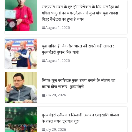
b
A
st
a
dI
राष्ट्रपति भवन के एट होम रिसेप्शन के लिए अल्मोड़ा की
o
p
m
n
गर्विता भाकुनी का चयन,देशभर से कुल पांच युवा आपदा
o
p
मित्र कैडेट्स का हुआ है चयन
August 1, 2026
k
युवा शक्ति ही विकसित भारत की सबसे बड़ी ताकत :
मुख्यमंत्री पुष्कर सिंह धामी
August 1, 2026
सिंगल-यूज़ प्लास्टिक मुक्त राज्य बनाने के संकल्प को
करना होगा साकार- मुख्यमंत्री
July 29, 2026
मुख्यमंत्री उदीयमान खिलाड़ी उन्नयन छात्रवृत्ति योजना
के तहत चयन ट्रायल शुरू
July 29, 2026