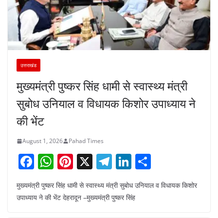
उत्तराखंड
मुख्यमंत्री पुष्कर सिंह धामी से स्वास्थ्य मंत्री
सुबोध उनियाल व विधायक किशोर उपाध्याय ने
की भेंट
August 1, 2026
Pahad Times
F
W
Pi
X
T
Li
S
a
h
nt
el
n
h
मुख्यमंत्री पुष्कर सिंह धामी से स्वास्थ्य मंत्री सुबोध उनियाल व विधायक किशोर
c
at
er
e
k
ar
उपाध्याय ने की भेंट देहरादून –मुख्यमंत्री पुष्कर सिंह
e
s
e
gr
e
e