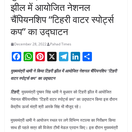
झील में आयोजित नेशनल
चैंपियनशिप “टिहरी वाटर स्पोर्ट्स
कप” का उद्घाटन
December 28, 2022
Pahad Times
F
W
Pi
X
T
Li
S
a
h
nt
el
n
h
मुख्यमंत्री धामी ने किया टिहरी झील में आयोजित नेशनल चैंपियनशिप “टिहरी
c
at
er
e
k
ar
वाटर स्पोर्ट्स कप” का उद्घाटन
e
s
e
gr
e
e
b
A
st
a
dI
टिहरी_
मुख्यमंत्री पुष्कर सिंह धामी ने बुधवार को टिहरी झील में आयोजित
नेशनल चैंपियनशिप “टिहरी वाटर स्पोर्ट्स कप” का उद्घाटन किया इस दौरान
o
p
m
n
केंद्रीय ऊर्जा मंत्री श्री आरके सिंह भी मौजूद रहे।
o
p
k
मुख्यमंत्री धामी ने आयोजन स्थल पर लगे विभिन्न स्टाल्स का निरीक्षण किया
साथ ही पहले सत्र की विजेता टीमों मेडल प्रदान किए। इस दौरान मुख्यमंत्री