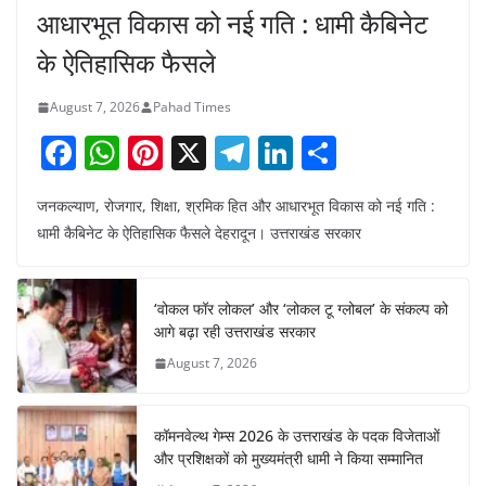
आधारभूत विकास को नई गति : धामी कैबिनेट
के ऐतिहासिक फैसले
August 7, 2026
Pahad Times
F
W
Pi
X
T
Li
S
a
h
nt
el
n
h
जनकल्याण, रोजगार, शिक्षा, श्रमिक हित और आधारभूत विकास को नई गति :
c
at
er
e
k
ar
धामी कैबिनेट के ऐतिहासिक फैसले देहरादून। उत्तराखंड सरकार
e
s
e
gr
e
e
b
A
st
a
dI
‘वोकल फॉर लोकल’ और ‘लोकल टू ग्लोबल’ के संकल्प को
o
p
m
n
आगे बढ़ा रही उत्तराखंड सरकार
o
p
August 7, 2026
k
कॉमनवेल्थ गेम्स 2026 के उत्तराखंड के पदक विजेताओं
और प्रशिक्षकों को मुख्यमंत्री धामी ने किया सम्मानित