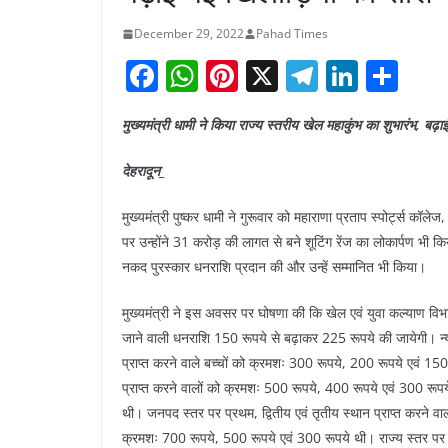
December 29, 2022
Pahad Times
F
W
Pi
X
T
Li
S
a
h
nt
el
n
h
मुख्यमंत्री धामी ने किया राज्य स्तरीय खेल महाकुंभ का शुभारंभ, बढ़
c
at
er
e
k
ar
e
s
e
gr
e
e
देहरादून_
b
A
st
a
dI
मुख्यमंत्री पुष्कर धामी ने गुरूवार को महाराणा प्रताप स्पोर्ट्स कॉ
o
p
m
n
पर उन्होंने 31 करोड़ की लागत से बने शूटिंग रेंज का लोकार्पण भी किय
o
p
नकद पुरस्कार धनराशि प्रदान की और उन्हें सम्मानित भी किया।
k
मुख्यमंत्री ने इस अवसर पर घोषणा की कि खेल एवं युवा कल्याण विभा
जाने वाली धनराशि 150 रूपये से बढ़ाकर 225 रूपये की जायेगी। न्या
प्राप्त करने वाले बच्चों को क्रमशः 300 रूपये, 200 रूपये एवं 15
प्राप्त करने वालों को क्रमशः 500 रूपये, 400 रूपये एवं 300 रू
थी। जनपद स्तर पर प्रथम, द्वितीय एवं तृतीय स्थान प्राप्त करने 
क्रमशः 700 रूपये, 500 रूपये एवं 300 रूपये थी। राज्य स्तर पर प