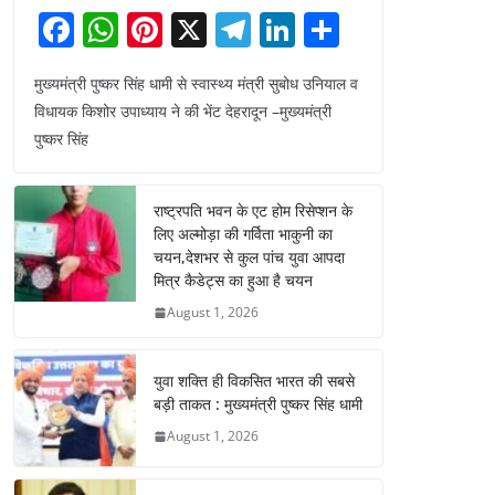
F
W
Pi
X
T
Li
S
a
h
nt
el
n
h
मुख्यमंत्री पुष्कर सिंह धामी से स्वास्थ्य मंत्री सुबोध उनियाल व
c
at
er
e
k
ar
विधायक किशोर उपाध्याय ने की भेंट देहरादून –मुख्यमंत्री
e
s
e
gr
e
e
पुष्कर सिंह
b
A
st
a
dI
o
p
m
n
राष्ट्रपति भवन के एट होम रिसेप्शन के
o
p
लिए अल्मोड़ा की गर्विता भाकुनी का
चयन,देशभर से कुल पांच युवा आपदा
k
मित्र कैडेट्स का हुआ है चयन
August 1, 2026
युवा शक्ति ही विकसित भारत की सबसे
बड़ी ताकत : मुख्यमंत्री पुष्कर सिंह धामी
August 1, 2026