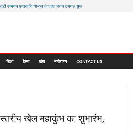
लाड़ी उन्नयन छात्रवृत्ति योजना के तहत चयन ट्रायल शुरू
 धामी से स्वास्थ्य मंत्री सुबोध उनियाल व विधायक किशोर
म रिसेप्शन के लिए अल्मोड़ा की गर्विता भाकुनी का
 युवा आपदा मित्र कैडेट्स का हुआ है चयन
रत की सबसे बड़ी ताकत : मुख्यमंत्री पुष्कर सिंह धामी
क्त राज्य बनाने के संकल्प को करना होगा साकार- मुख्यमंत्री
शिक्षा
हेल्थ
खेल
मनोरंजन
CONTACT US
य स्तरीय खेल महाकुंभ का शुभारंभ,