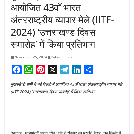
आयोजित 43वाँ भारत
अंतरराष्ट्रीय व्यापार मेले (IITF-
2024) ‘उत्तराखण्ड दिवस
समारोह’ में किया प्रतिभाग
November 25, 2024
Pahad Times
F
W
Pi
X
T
Li
S
a
h
nt
el
n
h
मुख्यमंत्री धामी ने नई दिल्ली में आयोजित 43वाँ भारत अंतरराष्ट्रीय व्यापार मेले
c
at
er
e
k
ar
(IITF-2024) ‘उत्तराखण्ड दिवस समारोह’ में किया प्रतिभाग
e
s
e
gr
e
e
b
A
st
a
dI
o
p
m
n
o
p
देहरादून _मुख्यमंत्री पुष्कर सिंह धामी ने रविवार को प्रगति मैदान, नई दिल्ली में