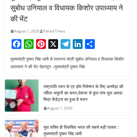
सुबोध उनियाल व विधायक किशोर उपाध्याय ने
की भेंट
August 1, 2026
Pahad Times
F
W
Pi
X
T
Li
S
a
h
nt
el
n
h
मुख्यमंत्री पुष्कर सिंह धामी से स्वास्थ्य मंत्री सुबोध उनियाल व विधायक किशोर
c
at
er
e
k
ar
उपाध्याय ने की भेंट देहरादून –मुख्यमंत्री पुष्कर सिंह
e
s
e
gr
e
e
b
A
st
a
dI
राष्ट्रपति भवन के एट होम रिसेप्शन के लिए अल्मोड़ा की
o
p
m
n
गर्विता भाकुनी का चयन,देशभर से कुल पांच युवा आपदा
o
p
मित्र कैडेट्स का हुआ है चयन
August 1, 2026
k
युवा शक्ति ही विकसित भारत की सबसे बड़ी ताकत :
मुख्यमंत्री पुष्कर सिंह धामी