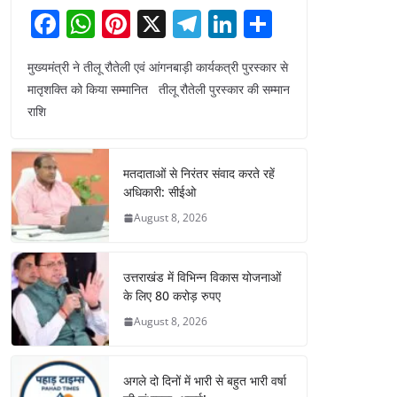
F
W
Pi
X
T
Li
S
a
h
nt
el
n
h
मुख्यमंत्री ने तीलू रौतेली एवं आंगनबाड़ी कार्यकत्री पुरस्कार से
c
at
er
e
k
ar
मातृशक्ति को किया सम्मानित तीलू रौतेली पुरस्कार की सम्मान
e
s
e
gr
e
e
राशि
b
A
st
a
dI
o
p
m
n
मतदाताओं से निरंतर संवाद करते रहें
o
p
अधिकारी: सीईओ
k
August 8, 2026
उत्तराखंड में विभिन्न विकास योजनाओं
के लिए 80 करोड़ रुपए
August 8, 2026
अगले दो दिनों में भारी से बहुत भारी वर्षा