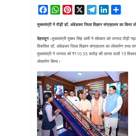
F
W
Pi
X
T
Li
S
a
h
nt
el
n
h
मुख्यमंत्री ने पौड़ी डॉ. अंबेडकर जिला विज्ञान संग्रहालय का किया
c
at
er
e
k
ar
e
s
e
gr
e
e
देहरादून –
मुख्यमंत्री पुष्कर सिंह धामी ने सोमवार को जनपद पौड़ी 
b
A
st
a
dI
विकसित डॉ. अंबेडकर जिला विज्ञान संग्रहालय का लोकार्पण तथा र
मुख्यमंत्री ने जनपद को ₹110.55 करोड़ की लागत वाली 19 विकास 
o
p
m
n
लोकार्पण किया।
o
p
k