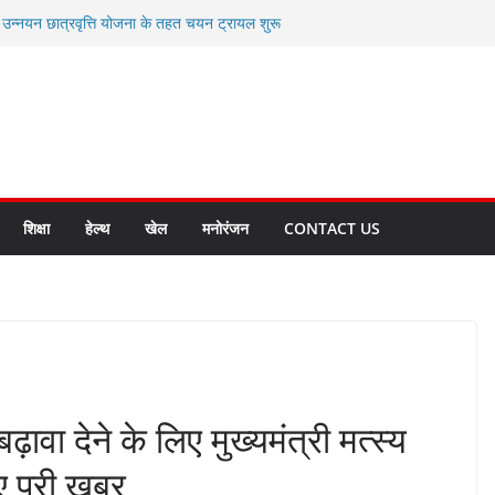
ी उन्नयन छात्रवृत्ति योजना के तहत चयन ट्रायल शुरू
 से स्वास्थ्य मंत्री सुबोध उनियाल व विधायक किशोर
सेप्शन के लिए अल्मोड़ा की गर्विता भाकुनी का
ा आपदा मित्र कैडेट्स का हुआ है चयन
ी सबसे बड़ी ताकत : मुख्यमंत्री पुष्कर सिंह धामी
ाज्य बनाने के संकल्प को करना होगा साकार- मुख्यमंत्री
शिक्षा
हेल्थ
खेल
मनोरंजन
CONTACT US
ावा देने के लिए मुख्यमंत्री मत्स्य
ए पूरी ख़बर