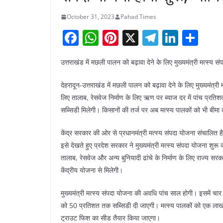
October 31, 2023
Pahad Times
F
W
Pi
X
T
Li
S
a
h
nt
el
n
h
उत्तराखंड में मछली पालन को बढ़ावा देने के लिए मुख्यमंत्री मत्स्य 
c
at
er
e
k
ar
e
s
e
gr
e
e
देहरादून-उत्तराखंड में मछली पालन को बढ़ावा देने के लिए मुख्यमंत्
b
A
st
a
dI
लिए तालाब, रेसवेज निर्माण के लिए ऋण पर ब्याज दर में पांच प्र
सब्सिडी मिलेगी। किसानों की तर्ज पर अब मत्स्य पालकों को भी बीमा 
o
p
m
n
o
p
केंद्र सरकार की ओर से प्रधानमंत्री मत्स्य संपदा योजना संचालित है। 
k
इसे देखते हुए प्रदेश सरकार ने मुख्यमंत्री मत्स्य संपदा योजना शुर
तालाब, रेसवेज और अन्य बुनियादी ढांचे के निर्माण के लिए राज्य 
केंद्रीय योजना से मिलेगी।
मुख्यमंत्री मत्स्य संपदा योजना की अवधि पांच साल होगी। इसमें चार
को 50 प्रतिशत तक सब्सिडी दी जाएगी। मत्स्य पालकों को एक लाख क
ट्राउट फिश का सीड तैयार किया जाएगा।