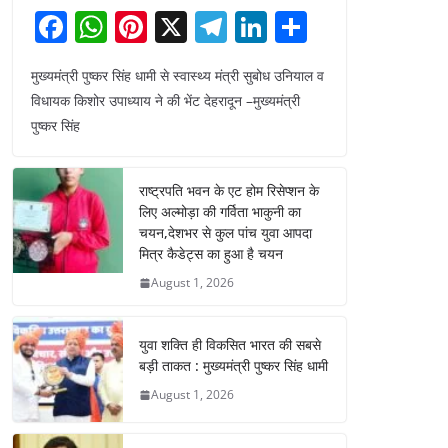
F
W
Pi
X
T
Li
S
a
h
nt
el
n
h
मुख्यमंत्री पुष्कर सिंह धामी से स्वास्थ्य मंत्री सुबोध उनियाल व
c
at
er
e
k
ar
विधायक किशोर उपाध्याय ने की भेंट देहरादून –मुख्यमंत्री
e
s
e
gr
e
e
पुष्कर सिंह
b
A
st
a
dI
o
p
m
n
राष्ट्रपति भवन के एट होम रिसेप्शन के
o
p
लिए अल्मोड़ा की गर्विता भाकुनी का
चयन,देशभर से कुल पांच युवा आपदा
k
मित्र कैडेट्स का हुआ है चयन
August 1, 2026
युवा शक्ति ही विकसित भारत की सबसे
बड़ी ताकत : मुख्यमंत्री पुष्कर सिंह धामी
August 1, 2026